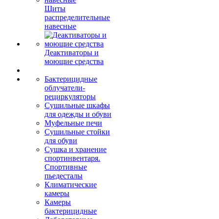
Щиты
распределительные
навесные
Деактиваторы и
моющие средства
Бактерицидные
облучатели-
рециркуляторы
Сушильные шкафы
для одежды и обуви
Муфельные печи
Сушильные стойки
для обуви
Сушка и хранение
спортинвентаря.
Спортивные
пьедесталы
Климатические
камеры
Камеры
бактерицидные