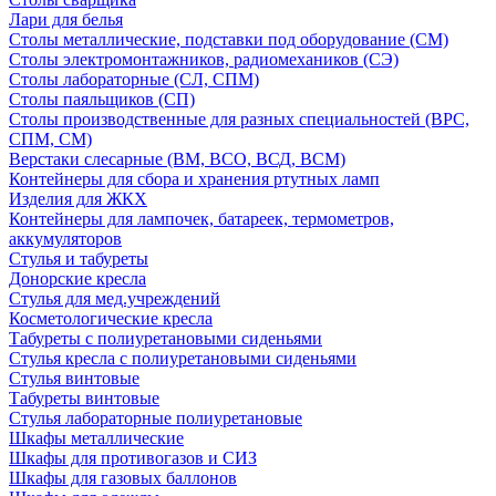
Лари для белья
Столы металлические, подставки под оборудование (СМ)
Столы электромонтажников, радиомехаников (СЭ)
Столы лабораторные (СЛ, СПМ)
Столы паяльщиков (СП)
Столы производственные для разных специальностей (ВРС,
СПМ, СМ)
Верстаки слесарные (ВМ, ВСО, ВСД, ВСМ)
Контейнеры для сбора и хранения ртутных ламп
Изделия для ЖКХ
Контейнеры для лампочек, батареек, термометров,
аккумуляторов
Стулья и табуреты
Донорские кресла
Стулья для мед.учреждений
Косметологические кресла
Табуреты с полиуретановыми сиденьями
Стулья кресла с полиуретановыми сиденьями
Стулья винтовые
Табуреты винтовые
Стулья лабораторные полиуретановые
Шкафы металлические
Шкафы для противогазов и СИЗ
Шкафы для газовых баллонов