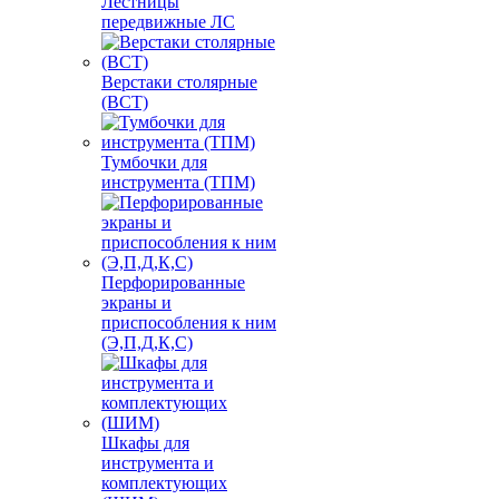
Лестницы
передвижные ЛС
Верстаки столярные
(ВСТ)
Тумбочки для
инструмента (ТПМ)
Перфорированные
экраны и
приспособления к ним
(Э,П,Д,К,С)
Шкафы для
инструмента и
комплектующих