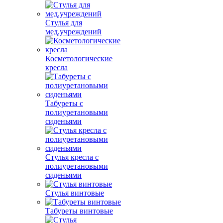
Стулья для
мед.учреждений
Косметологические
кресла
Табуреты с
полиуретановыми
сиденьями
Стулья кресла с
полиуретановыми
сиденьями
Стулья винтовые
Табуреты винтовые