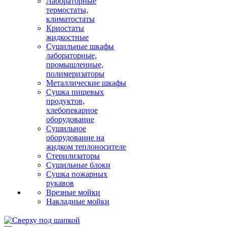
Лабораторные
термостаты,
климатостаты
Криостаты
жидкостные
Сушильные шкафы
лабораторные,
промышленные,
полимеризаторы
Металлические шкафы
Сушка пищевых
продуктов,
хлебопекарное
оборудование
Сушильное
оборудование на
жидком теплоносителе
Стерилизаторы
Сушильные блоки
Сушка пожарных
рукавов
Врезные мойки
Накладные мойки