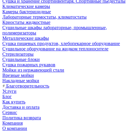
Сушка и хранение спортинвентаря. Спортивные пьедесталы
Климатические камеры
Камеры бактерицидные
Лабораторные термостаты, климатостаты
Криостаты жидкостные
Сушильные шкафы лабораторные, промышленные,
полимеризаторы
Металлические шкафы
Сушка пищевых продуктов, хлебопекарное оборудование
Сушильное оборудование на жидком теплоносителе
Стерилизаторы
Сушильные блоки
Сушка пожарных рукавов
Мойки из нержавеющей стали
Врезные мойки
Накладные мойки
Благотворительность
Услуги
Блог
Как купить
Доставка и оплата
Сервис
Политика возврата
Компания
О компании