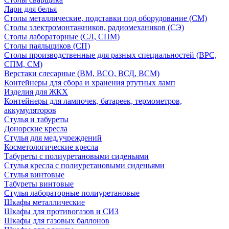
Лари для белья
Столы металлические, подставки под оборудование (СМ)
Столы электромонтажников, радиомехаников (СЭ)
Столы лабораторные (СЛ, СПМ)
Столы паяльщиков (СП)
Столы производственные для разных специальностей (ВРС,
СПМ, СМ)
Верстаки слесарные (ВМ, ВСО, ВСД, ВСМ)
Контейнеры для сбора и хранения ртутных ламп
Изделия для ЖКХ
Контейнеры для лампочек, батареек, термометров,
аккумуляторов
Стулья и табуреты
Донорские кресла
Стулья для мед.учреждений
Косметологические кресла
Табуреты с полиуретановыми сиденьями
Стулья кресла с полиуретановыми сиденьями
Стулья винтовые
Табуреты винтовые
Стулья лабораторные полиуретановые
Шкафы металлические
Шкафы для противогазов и СИЗ
Шкафы для газовых баллонов