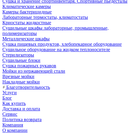
Сушка и хранение спортинвентаря. Спортивные пьедесталы
Климатические камеры
Камеры бактерицидные
Лабораторные термостаты, климатостаты
Криостаты жидкостные
Сушильные шкафы лабораторные, промышленные,
полимеризаторы
Металлические шкафы
Сушка пищевых продуктов, хлебопекарное оборудование
Сушильное оборудование на жидком теплоносителе
Стерилизаторы
Сушильные блоки
Сушка пожарных рукавов
Мойки из нержавеющей стали
Врезные мойки
Накладные мойки
Благотворительность
Услуги
Блог
Как купить
Доставка и оплата
Сервис
Политика возврата
Компания
О компании