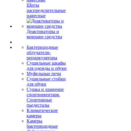
Щиты
распределительные
навесные
Деактиваторы и
моющие средства
Бактерицидные
облучатели-
рециркуляторы
Сушильные шкафы
для одежды и обуви
Муфельные печи
Сушильные стойки
для обуви
Сушка и хранение
спортинвентаря.
Спортивные
пьедесталы
Климатические
камеры
Камеры
бактерицидные