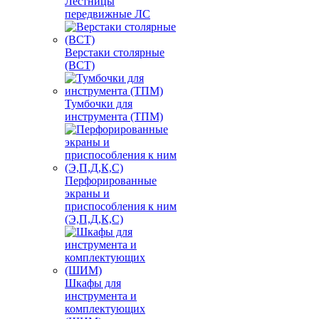
Лестницы
передвижные ЛС
Верстаки столярные
(ВСТ)
Тумбочки для
инструмента (ТПМ)
Перфорированные
экраны и
приспособления к ним
(Э,П,Д,К,С)
Шкафы для
инструмента и
комплектующих