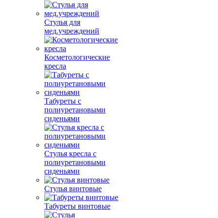
Стулья для
мед.учреждений
Косметологические
кресла
Табуреты с
полиуретановыми
сиденьями
Стулья кресла с
полиуретановыми
сиденьями
Стулья винтовые
Табуреты винтовые