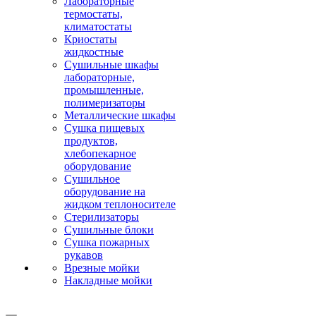
Лабораторные
термостаты,
климатостаты
Криостаты
жидкостные
Сушильные шкафы
лабораторные,
промышленные,
полимеризаторы
Металлические шкафы
Сушка пищевых
продуктов,
хлебопекарное
оборудование
Сушильное
оборудование на
жидком теплоносителе
Стерилизаторы
Сушильные блоки
Сушка пожарных
рукавов
Врезные мойки
Накладные мойки