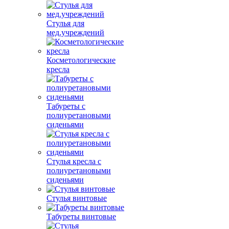
Стулья для
мед.учреждений
Косметологические
кресла
Табуреты с
полиуретановыми
сиденьями
Стулья кресла с
полиуретановыми
сиденьями
Стулья винтовые
Табуреты винтовые