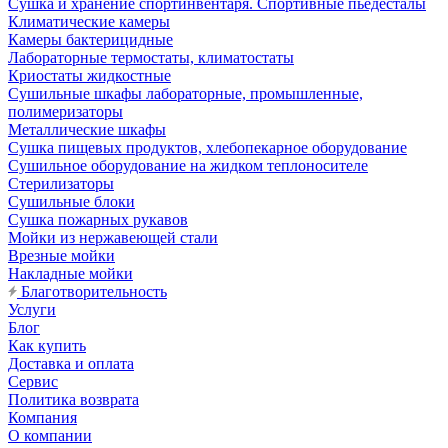
Сушка и хранение спортинвентаря. Спортивные пьедесталы
Климатические камеры
Камеры бактерицидные
Лабораторные термостаты, климатостаты
Криостаты жидкостные
Сушильные шкафы лабораторные, промышленные,
полимеризаторы
Металлические шкафы
Сушка пищевых продуктов, хлебопекарное оборудование
Сушильное оборудование на жидком теплоносителе
Стерилизаторы
Сушильные блоки
Сушка пожарных рукавов
Мойки из нержавеющей стали
Врезные мойки
Накладные мойки
Благотворительность
Услуги
Блог
Как купить
Доставка и оплата
Сервис
Политика возврата
Компания
О компании