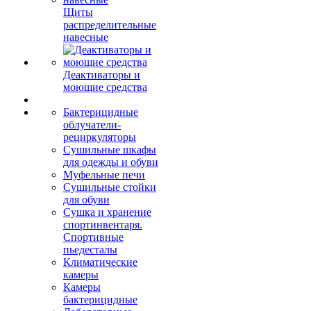
Щиты
распределительные
навесные
Деактиваторы и
моющие средства
Бактерицидные
облучатели-
рециркуляторы
Сушильные шкафы
для одежды и обуви
Муфельные печи
Сушильные стойки
для обуви
Сушка и хранение
спортинвентаря.
Спортивные
пьедесталы
Климатические
камеры
Камеры
бактерицидные