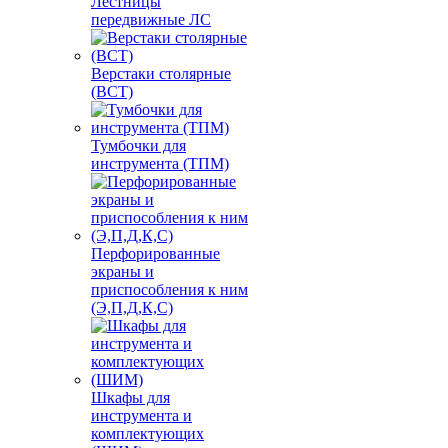
Лестницы
передвижные ЛС
Верстаки столярные
(ВСТ)
Тумбочки для
инструмента (ТПМ)
Перфорированные
экраны и
приспособления к ним
(Э,П,Д,К,С)
Шкафы для
инструмента и
комплектующих