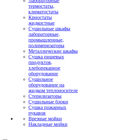
Лабораторные
термостаты,
климатостаты
Криостаты
жидкостные
Сушильные шкафы
лабораторные,
промышленные,
полимеризаторы
Металлические шкафы
Сушка пищевых
продуктов,
хлебопекарное
оборудование
Сушильное
оборудование на
жидком теплоносителе
Стерилизаторы
Сушильные блоки
Сушка пожарных
рукавов
Врезные мойки
Накладные мойки