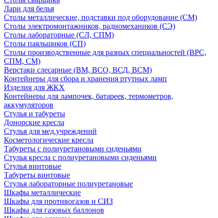
Лари для белья
Столы металлические, подставки под оборудование (СМ)
Столы электромонтажников, радиомехаников (СЭ)
Столы лабораторные (СЛ, СПМ)
Столы паяльщиков (СП)
Столы производственные для разных специальностей (ВРС,
СПМ, СМ)
Верстаки слесарные (ВМ, ВСО, ВСД, ВСМ)
Контейнеры для сбора и хранения ртутных ламп
Изделия для ЖКХ
Контейнеры для лампочек, батареек, термометров,
аккумуляторов
Стулья и табуреты
Донорские кресла
Стулья для мед.учреждений
Косметологические кресла
Табуреты с полиуретановыми сиденьями
Стулья кресла с полиуретановыми сиденьями
Стулья винтовые
Табуреты винтовые
Стулья лабораторные полиуретановые
Шкафы металлические
Шкафы для противогазов и СИЗ
Шкафы для газовых баллонов