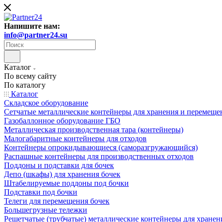
Напишите нам:
info@partner24.su
Каталог
По всему сайту
По каталогу
Каталог
Складское оборудование
Сетчатые металлические контейнеры для хранения и перемеще
Газобаллонное оборудование ГБО
Металлическая производственная тара (контейнеры)
Малогабаритные контейнеры для отходов
Контейнеры опрокидывающиеся (саморазгружающийся)
Распашные контейнеры для производственных отходов
Поддоны и подставки для бочек
Депо (шкафы) для хранения бочек
Штабелируемые поддоны под бочки
Подставки под бочки
Телеги для перемещения бочек
Большегрузные тележки
Решетчатые (трубчатые) металлические контейнеры для хранен