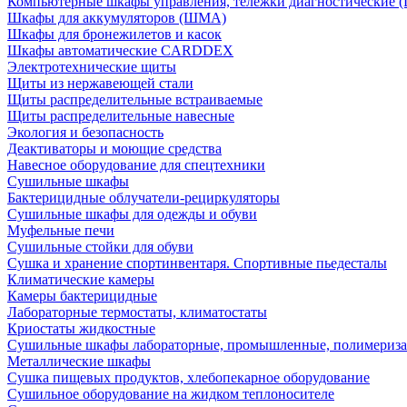
Компьютерные шкафы управления, тележки диагностические
Шкафы для аккумуляторов (ШМА)
Шкафы для бронежилетов и касок
Шкафы автоматические CARDDEX
Электротехнические щиты
Щиты из нержавеющей стали
Щиты распределительные встраиваемые
Щиты распределительные навесные
Экология и безопасность
Деактиваторы и моющие средства
Навесное оборудование для спецтехники
Сушильные шкафы
Бактерицидные облучатели-рециркуляторы
Сушильные шкафы для одежды и обуви
Муфельные печи
Сушильные стойки для обуви
Сушка и хранение спортинвентаря. Спортивные пьедесталы
Климатические камеры
Камеры бактерицидные
Лабораторные термостаты, климатостаты
Криостаты жидкостные
Сушильные шкафы лабораторные, промышленные, полимериз
Металлические шкафы
Сушка пищевых продуктов, хлебопекарное оборудование
Сушильное оборудование на жидком теплоносителе