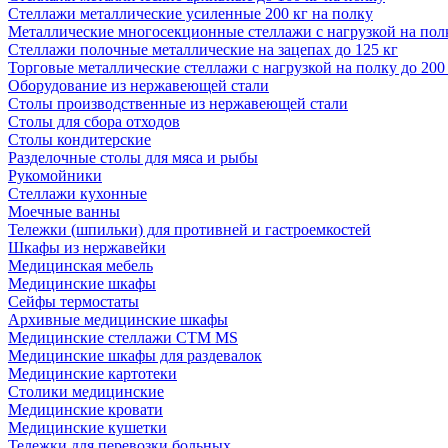
Стеллажи металлические усиленные 200 кг на полку
Металлические многосекционные стеллажи с нагрузкой на полк
Стеллажи полочные металлические на зацепах до 125 кг
Торговые металлические стеллажи с нагрузкой на полку до 200
Оборудование из нержавеющей стали
Столы производственные из нержавеющей стали
Столы для сбора отходов
Столы кондитерские
Разделочные столы для мяса и рыбы
Рукомойники
Стеллажи кухонные
Моечные ванны
Тележки (шпильки) для противней и гастроемкостей
Шкафы из нержавейки
Медицинская мебель
Медицинские шкафы
Сейфы термостаты
Архивные медицинские шкафы
Медицинские стеллажи CTM MS
Медицинские шкафы для раздевалок
Медицинские картотеки
Столики медицинские
Медицинские кровати
Медицинские кушетки
Тележки для перевозки больных