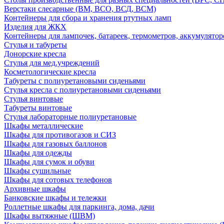
Верстаки слесарные (ВМ, ВСО, ВСД, ВСМ)
Контейнеры для сбора и хранения ртутных ламп
Изделия для ЖКХ
Контейнеры для лампочек, батареек, термометров, аккумулятор
Стулья и табуреты
Донорские кресла
Стулья для мед.учреждений
Косметологические кресла
Табуреты с полиуретановыми сиденьями
Стулья кресла с полиуретановыми сиденьями
Стулья винтовые
Табуреты винтовые
Стулья лабораторные полиуретановые
Шкафы металлические
Шкафы для противогазов и СИЗ
Шкафы для газовых баллонов
Шкафы для одежды
Шкафы для сумок и обуви
Шкафы сушильные
Шкафы для сотовых телефонов
Архивные шкафы
Банковские шкафы и тележки
Роллетные шкафы для паркинга, дома, дачи
Шкафы вытяжные (ШВМ)