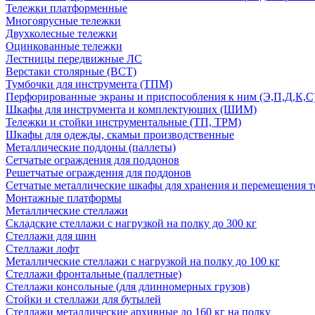
Тележки платформенные
Многоярусные тележки
Двухколесные тележки
Оцинкованные тележки
Лестницы передвижные ЛС
Верстаки столярные (ВСТ)
Тумбочки для инструмента (ТПМ)
Перфорированные экраны и приспособления к ним (Э,П,Д,К,С
Шкафы для инструмента и комплектующих (ШИМ)
Тележки и стойки инструментальные (ТП, ТРМ)
Шкафы для одежды, скамьи производственные
Металлические поддоны (паллеты)
Сетчатые ограждения для поддонов
Решетчатые ограждения для поддонов
Сетчатые металлические шкафы для хранения и перемещения т
Монтажные платформы
Металлические стеллажи
Складские стеллажи с нагрузкой на полку до 300 кг
Стеллажи для шин
Стеллажи лофт
Металлические стеллажи с нагрузкой на полку до 100 кг
Стеллажи фронтальные (паллетные)
Стеллажи консольные (для длинномерных грузов)
Стойки и стеллажи для бутылей
Стеллажи металлические архивные до 160 кг на полку