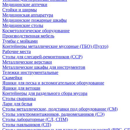
Медицинские аптечки
Стойки и ширмы
Медицинская аппаратура
Медицинские пожарные шкафы
Медицинские столы
Косметологическое оборудование
Производственная мебель
Тумбы с мойками
Контейнеры металлические мусорные (ТБО) (Пухто)
Рабочие места
Столы для слесарей-ремонтников (ССР)
Металлические верстаки
Металлические шкафы для инструментов
Тележки инструментальные
Скамейки
Ящики для песка и вспомогательное оборудование
Ящики для ветоши
Контейнеры для раздельного сбора мусора
Столы сварщика
Лари для белья
Столы металлические, подставки под оборудование (СМ)
Столы электромонтажников, радиомехаников (СЭ)
Столы лабораторные (СЛ, СПМ)
Столы паяльщиков (СП)
Столы производственные для разных специальностей (ВРС, С