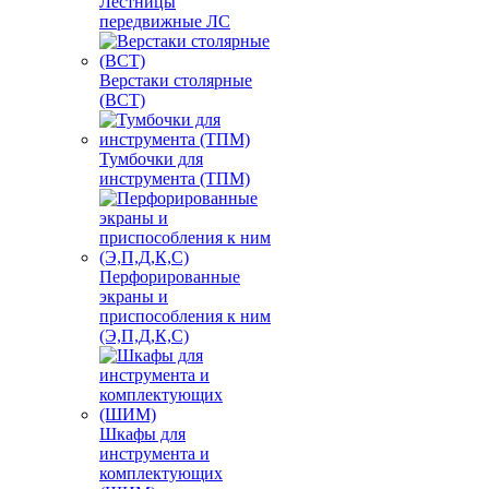
Лестницы
передвижные ЛС
Верстаки столярные
(ВСТ)
Тумбочки для
инструмента (ТПМ)
Перфорированные
экраны и
приспособления к ним
(Э,П,Д,К,С)
Шкафы для
инструмента и
комплектующих