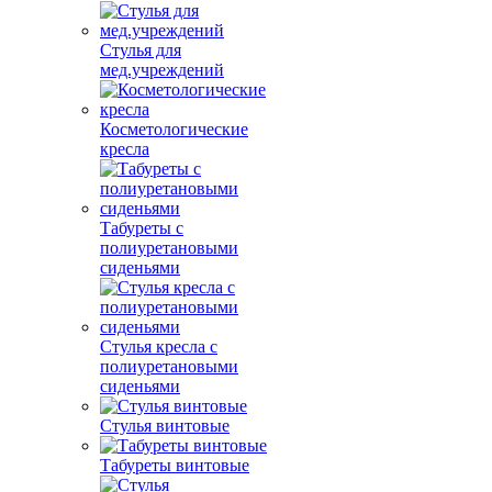
Стулья для
мед.учреждений
Косметологические
кресла
Табуреты с
полиуретановыми
сиденьями
Стулья кресла с
полиуретановыми
сиденьями
Стулья винтовые
Табуреты винтовые