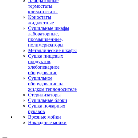
Лабораторные
термостаты,
климатостаты
Криостаты
жидкостные
Сушильные шкафы
лабораторные,
промышленные,
полимеризаторы
Металлические шкафы
Сушка пищевых
продуктов,
хлебопекарное
оборудование
Сушильное
оборудование на
жидком теплоносителе
Стерилизаторы
Сушильные блоки
Сушка пожарных
рукавов
Врезные мойки
Накладные мойки