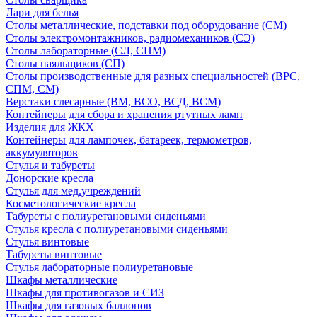
Лари для белья
Столы металлические, подставки под оборудование (СМ)
Столы электромонтажников, радиомехаников (СЭ)
Столы лабораторные (СЛ, СПМ)
Столы паяльщиков (СП)
Столы производственные для разных специальностей (ВРС,
СПМ, СМ)
Верстаки слесарные (ВМ, ВСО, ВСД, ВСМ)
Контейнеры для сбора и хранения ртутных ламп
Изделия для ЖКХ
Контейнеры для лампочек, батареек, термометров,
аккумуляторов
Стулья и табуреты
Донорские кресла
Стулья для мед.учреждений
Косметологические кресла
Табуреты с полиуретановыми сиденьями
Стулья кресла с полиуретановыми сиденьями
Стулья винтовые
Табуреты винтовые
Стулья лабораторные полиуретановые
Шкафы металлические
Шкафы для противогазов и СИЗ
Шкафы для газовых баллонов