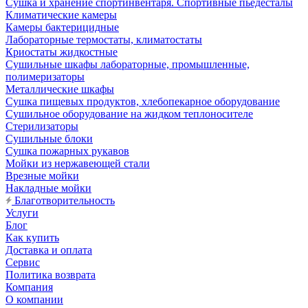
Сушка и хранение спортинвентаря. Спортивные пьедесталы
Климатические камеры
Камеры бактерицидные
Лабораторные термостаты, климатостаты
Криостаты жидкостные
Сушильные шкафы лабораторные, промышленные,
полимеризаторы
Металлические шкафы
Сушка пищевых продуктов, хлебопекарное оборудование
Сушильное оборудование на жидком теплоносителе
Стерилизаторы
Сушильные блоки
Сушка пожарных рукавов
Мойки из нержавеющей стали
Врезные мойки
Накладные мойки
Благотворительность
Услуги
Блог
Как купить
Доставка и оплата
Сервис
Политика возврата
Компания
О компании