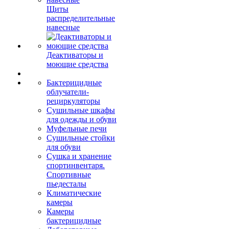
Щиты
распределительные
навесные
Деактиваторы и
моющие средства
Бактерицидные
облучатели-
рециркуляторы
Сушильные шкафы
для одежды и обуви
Муфельные печи
Сушильные стойки
для обуви
Сушка и хранение
спортинвентаря.
Спортивные
пьедесталы
Климатические
камеры
Камеры
бактерицидные