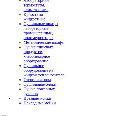
Лабораторные
термостаты,
климатостаты
Криостаты
жидкостные
Сушильные шкафы
лабораторные,
промышленные,
полимеризаторы
Металлические шкафы
Сушка пищевых
продуктов,
хлебопекарное
оборудование
Сушильное
оборудование на
жидком теплоносителе
Стерилизаторы
Сушильные блоки
Сушка пожарных
рукавов
Врезные мойки
Накладные мойки