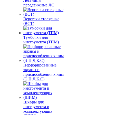
Лестницы
передвижные ЛС
Верстаки столярные
(ВСТ)
Тумбочки для
инструмента (ТПМ)
Перфорированные
экраны и
приспособления к ним
(Э,П,Д,К,С)
Шкафы для
инструмента и
комплектующих