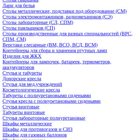
Лари для белья
Столы металлические, подставки под оборудование (СМ)
Столы электромонтажников, радиомехаников (СЭ)
Столы лабораторные (СЛ, СПМ)
Столы паяльщиков (СП)
Столы производственные для разных специальностей (ВРС,
СПМ, СМ)
Верстаки слесарные (ВМ, ВСО, ВСД, ВСМ)
Контейнеры для сбора и хранения ртутных ламп
Изделия для ЖКХ
Контейнеры для лампочек, батареек, термометров,
аккумуляторов
Стулья и табуреты
Донорские кресла
Стулья для мед.учреждений
Косметологические кресла
Табуреты с полиуретановыми сиденьями
Стулья кресла с полиуретановыми сиденьями
Стулья винтовые
Табуреты винтовые
Стулья лабораторные полиуретановые
Шкафы металлические
Шкафы для противогазов и СИЗ
Шкафы для газовых баллонов