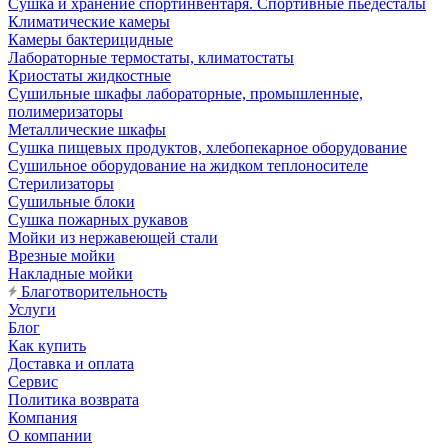
Сушка и хранение спортинвентаря. Спортивные пьедесталы
Климатические камеры
Камеры бактерицидные
Лабораторные термостаты, климатостаты
Криостаты жидкостные
Сушильные шкафы лабораторные, промышленные,
полимеризаторы
Металлические шкафы
Сушка пищевых продуктов, хлебопекарное оборудование
Сушильное оборудование на жидком теплоносителе
Стерилизаторы
Сушильные блоки
Сушка пожарных рукавов
Мойки из нержавеющей стали
Врезные мойки
Накладные мойки
Благотворительность
Услуги
Блог
Как купить
Доставка и оплата
Сервис
Политика возврата
Компания
О компании