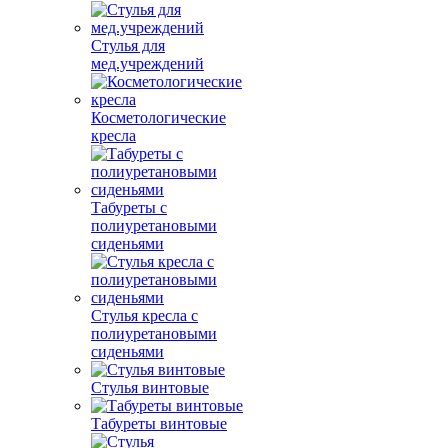
Стулья для
мед.учреждений
Косметологические
кресла
Табуреты с
полиуретановыми
сиденьями
Стулья кресла с
полиуретановыми
сиденьями
Стулья винтовые
Табуреты винтовые