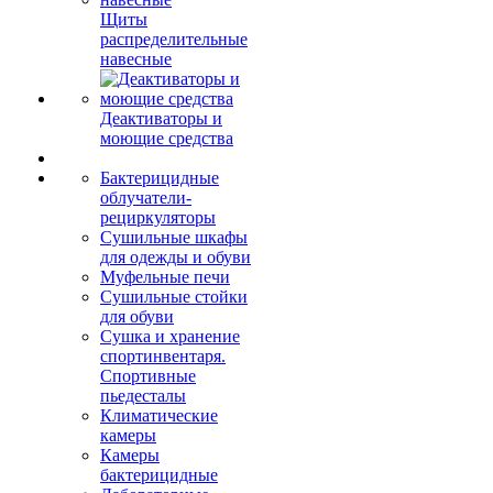
Щиты
распределительные
навесные
Деактиваторы и
моющие средства
Бактерицидные
облучатели-
рециркуляторы
Сушильные шкафы
для одежды и обуви
Муфельные печи
Сушильные стойки
для обуви
Сушка и хранение
спортинвентаря.
Спортивные
пьедесталы
Климатические
камеры
Камеры
бактерицидные