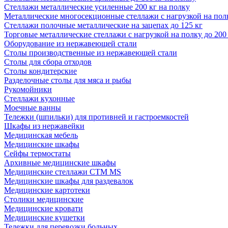
Стеллажи металлические усиленные 200 кг на полку
Металлические многосекционные стеллажи с нагрузкой на полк
Стеллажи полочные металлические на зацепах до 125 кг
Торговые металлические стеллажи с нагрузкой на полку до 200
Оборудование из нержавеющей стали
Столы производственные из нержавеющей стали
Столы для сбора отходов
Столы кондитерские
Разделочные столы для мяса и рыбы
Рукомойники
Стеллажи кухонные
Моечные ванны
Тележки (шпильки) для противней и гастроемкостей
Шкафы из нержавейки
Медицинская мебель
Медицинские шкафы
Сейфы термостаты
Архивные медицинские шкафы
Медицинские стеллажи CTM MS
Медицинские шкафы для раздевалок
Медицинские картотеки
Столики медицинские
Медицинские кровати
Медицинские кушетки
Тележки для перевозки больных