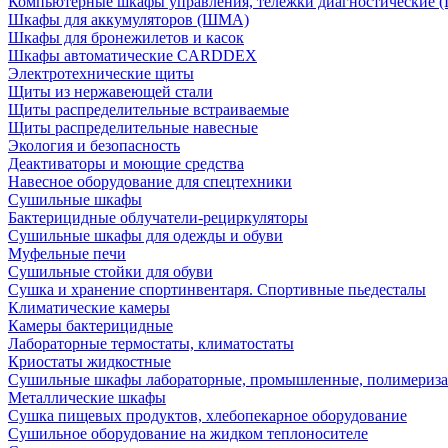
Компьютерные шкафы управления, тележки диагностические
Шкафы для аккумуляторов (ШМА)
Шкафы для бронежилетов и касок
Шкафы автоматические CARDDEX
Электротехнические щиты
Щиты из нержавеющей стали
Щиты распределительные встраиваемые
Щиты распределительные навесные
Экология и безопасность
Деактиваторы и моющие средства
Навесное оборудование для спецтехники
Сушильные шкафы
Бактерицидные облучатели-рециркуляторы
Сушильные шкафы для одежды и обуви
Муфельные печи
Сушильные стойки для обуви
Сушка и хранение спортинвентаря. Спортивные пьедесталы
Климатические камеры
Камеры бактерицидные
Лабораторные термостаты, климатостаты
Криостаты жидкостные
Сушильные шкафы лабораторные, промышленные, полимериз
Металлические шкафы
Сушка пищевых продуктов, хлебопекарное оборудование
Сушильное оборудование на жидком теплоносителе