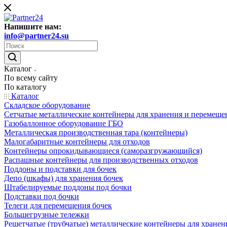
Напишите нам:
info@partner24.su
Каталог
По всему сайту
По каталогу
Каталог
Складское оборудование
Сетчатые металлические контейнеры для хранения и перемеще
Газобаллонное оборудование ГБО
Металлическая производственная тара (контейнеры)
Малогабаритные контейнеры для отходов
Контейнеры опрокидывающиеся (саморазгружающийся)
Распашные контейнеры для производственных отходов
Поддоны и подставки для бочек
Депо (шкафы) для хранения бочек
Штабелируемые поддоны под бочки
Подставки под бочки
Телеги для перемещения бочек
Большегрузные тележки
Решетчатые (трубчатые) металлические контейнеры для хранен