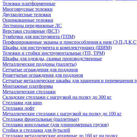
Тележки платформенные
Многоярусные тележки
Двухколесные тележки
Оцинкованные тележки
Лестницы передвижные ЛС
Верстаки столярные (ВСТ)
Тумбочки для инструмента (ТПМ)
Перфорированные экраны и приспособления к ним (Э,П,Д,К,С
Шкафы для инструмента и комплектующих (ШИМ)
Тележки и стойки инструментальные (ТП, ТРМ)
Шкафы для одежды, скамьи производственные
Металлические поддоны (паллеты)
Сетчатые ограждения для поддонов
Решетчатые ограждения для поддонов
Сетчатые металлические шкафы для хранения и перемещения т
Монтажные платформы
Металлические стеллажи
Складские стеллажи с нагрузкой на полку до 300 кг
Стеллажи для шин
Стеллажи лофт
Металлические стеллажи с нагрузкой на полку до 100 кг
Стеллажи фронтальные (паллетные)
Стеллажи консольные (для длинномерных грузов)
Стойки и стеллажи для бутылей
Стеллажи металлические архивные до 160 кг на полку