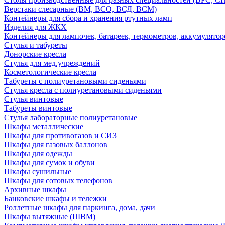
Верстаки слесарные (ВМ, ВСО, ВСД, ВСМ)
Контейнеры для сбора и хранения ртутных ламп
Изделия для ЖКХ
Контейнеры для лампочек, батареек, термометров, аккумулятор
Стулья и табуреты
Донорские кресла
Стулья для мед.учреждений
Косметологические кресла
Табуреты с полиуретановыми сиденьями
Стулья кресла с полиуретановыми сиденьями
Стулья винтовые
Табуреты винтовые
Стулья лабораторные полиуретановые
Шкафы металлические
Шкафы для противогазов и СИЗ
Шкафы для газовых баллонов
Шкафы для одежды
Шкафы для сумок и обуви
Шкафы сушильные
Шкафы для сотовых телефонов
Архивные шкафы
Банковские шкафы и тележки
Роллетные шкафы для паркинга, дома, дачи
Шкафы вытяжные (ШВМ)