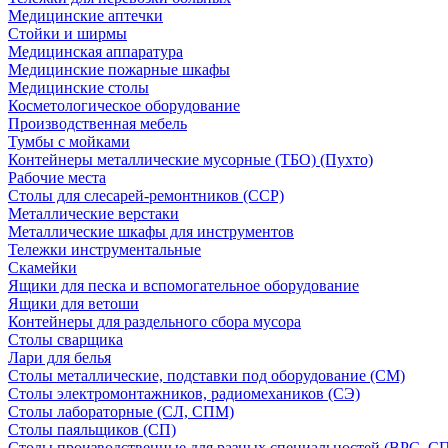
Медицинские аптечки
Стойки и ширмы
Медицинская аппаратура
Медицинские пожарные шкафы
Медицинские столы
Косметологическое оборудование
Производственная мебель
Тумбы с мойками
Контейнеры металлические мусорные (ТБО) (Пухто)
Рабочие места
Столы для слесарей-ремонтников (ССР)
Металлические верстаки
Металлические шкафы для инструментов
Тележки инструментальные
Скамейки
Ящики для песка и вспомогательное оборудование
Ящики для ветоши
Контейнеры для раздельного сбора мусора
Столы сварщика
Лари для белья
Столы металлические, подставки под оборудование (СМ)
Столы электромонтажников, радиомехаников (СЭ)
Столы лабораторные (СЛ, СПМ)
Столы паяльщиков (СП)
Столы производственные для разных специальностей (ВРС, С