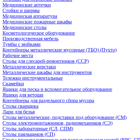
Медицинские аптечки
Стойки и ширмы
Медицинская аппаратура
Медицинские пожарные шкафы
Медицинские столы
Косметологическое оборудование
Производственная мебель
Тумбы с мойками
Контейнеры металлические мусорные (ТБО) (Пухто)
Рабочие места
Столы для слесарей-ремонтников (ССР)
Металлические верстаки
Металлические шкафы для инструментов
Тележки инструментальные
Скамейки
Ящики для песка и вспомогательное оборудование
Ящики для ветоши
Контейнеры для раздельного сбора мусора
Столы сварщика
Лари для белья
Столы металлические, подставки под оборудование (СМ)
Столы электромонтажников, радиомехаников (СЭ)
Столы лабораторные (СЛ, СПМ)
Столы паяльщиков (СП)
Столы производственные для разных специальностей (ВРС, С