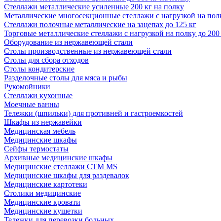
Стеллажи металлические усиленные 200 кг на полку
Металлические многосекционные стеллажи с нагрузкой на полк
Стеллажи полочные металлические на зацепах до 125 кг
Торговые металлические стеллажи с нагрузкой на полку до 200
Оборудование из нержавеющей стали
Столы производственные из нержавеющей стали
Столы для сбора отходов
Столы кондитерские
Разделочные столы для мяса и рыбы
Рукомойники
Стеллажи кухонные
Моечные ванны
Тележки (шпильки) для противней и гастроемкостей
Шкафы из нержавейки
Медицинская мебель
Медицинские шкафы
Сейфы термостаты
Архивные медицинские шкафы
Медицинские стеллажи CTM MS
Медицинские шкафы для раздевалок
Медицинские картотеки
Столики медицинские
Медицинские кровати
Медицинские кушетки
Тележки для перевозки больных