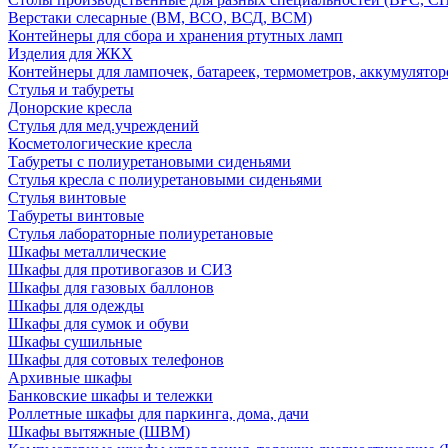
Верстаки слесарные (ВМ, ВСО, ВСД, ВСМ)
Контейнеры для сбора и хранения ртутных ламп
Изделия для ЖКХ
Контейнеры для лампочек, батареек, термометров, аккумулятор
Стулья и табуреты
Донорские кресла
Стулья для мед.учреждений
Косметологические кресла
Табуреты с полиуретановыми сиденьями
Стулья кресла с полиуретановыми сиденьями
Стулья винтовые
Табуреты винтовые
Стулья лабораторные полиуретановые
Шкафы металлические
Шкафы для противогазов и СИЗ
Шкафы для газовых баллонов
Шкафы для одежды
Шкафы для сумок и обуви
Шкафы сушильные
Шкафы для сотовых телефонов
Архивные шкафы
Банковские шкафы и тележки
Роллетные шкафы для паркинга, дома, дачи
Шкафы вытяжные (ШВМ)