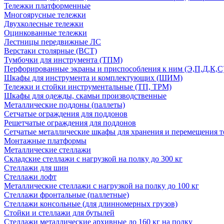
Тележки платформенные
Многоярусные тележки
Двухколесные тележки
Оцинкованные тележки
Лестницы передвижные ЛС
Верстаки столярные (ВСТ)
Тумбочки для инструмента (ТПМ)
Перфорированные экраны и приспособления к ним (Э,П,Д,К,С
Шкафы для инструмента и комплектующих (ШИМ)
Тележки и стойки инструментальные (ТП, ТРМ)
Шкафы для одежды, скамьи производственные
Металлические поддоны (паллеты)
Сетчатые ограждения для поддонов
Решетчатые ограждения для поддонов
Сетчатые металлические шкафы для хранения и перемещения т
Монтажные платформы
Металлические стеллажи
Складские стеллажи с нагрузкой на полку до 300 кг
Стеллажи для шин
Стеллажи лофт
Металлические стеллажи с нагрузкой на полку до 100 кг
Стеллажи фронтальные (паллетные)
Стеллажи консольные (для длинномерных грузов)
Стойки и стеллажи для бутылей
Стеллажи металлические архивные до 160 кг на полку