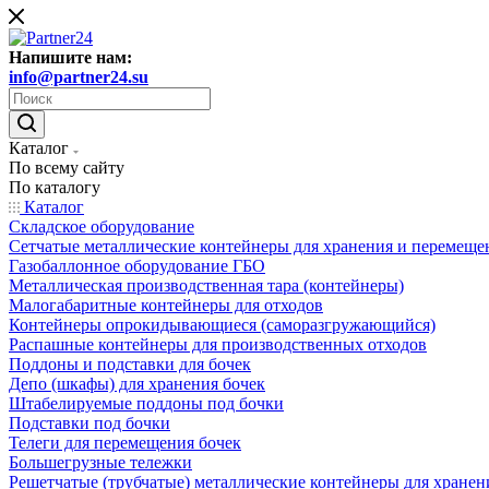
Напишите нам:
info@partner24.su
Каталог
По всему сайту
По каталогу
Каталог
Складское оборудование
Сетчатые металлические контейнеры для хранения и перемеще
Газобаллонное оборудование ГБО
Металлическая производственная тара (контейнеры)
Малогабаритные контейнеры для отходов
Контейнеры опрокидывающиеся (саморазгружающийся)
Распашные контейнеры для производственных отходов
Поддоны и подставки для бочек
Депо (шкафы) для хранения бочек
Штабелируемые поддоны под бочки
Подставки под бочки
Телеги для перемещения бочек
Большегрузные тележки
Решетчатые (трубчатые) металлические контейнеры для хранен