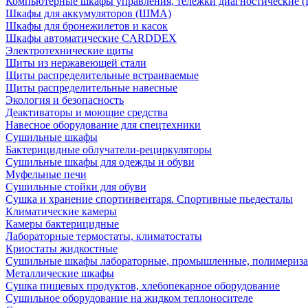
Компьютерные шкафы управления, тележки диагностические
Шкафы для аккумуляторов (ШМА)
Шкафы для бронежилетов и касок
Шкафы автоматические CARDDEX
Электротехнические щиты
Щиты из нержавеющей стали
Щиты распределительные встраиваемые
Щиты распределительные навесные
Экология и безопасность
Деактиваторы и моющие средства
Навесное оборудование для спецтехники
Сушильные шкафы
Бактерицидные облучатели-рециркуляторы
Сушильные шкафы для одежды и обуви
Муфельные печи
Сушильные стойки для обуви
Сушка и хранение спортинвентаря. Спортивные пьедесталы
Климатические камеры
Камеры бактерицидные
Лабораторные термостаты, климатостаты
Криостаты жидкостные
Сушильные шкафы лабораторные, промышленные, полимериз
Металлические шкафы
Сушка пищевых продуктов, хлебопекарное оборудование
Сушильное оборудование на жидком теплоносителе