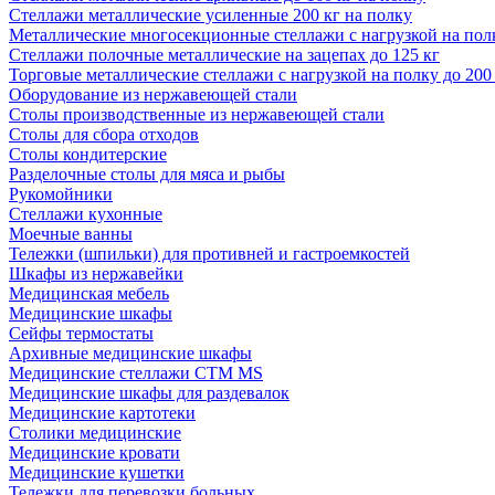
Стеллажи металлические усиленные 200 кг на полку
Металлические многосекционные стеллажи с нагрузкой на полк
Стеллажи полочные металлические на зацепах до 125 кг
Торговые металлические стеллажи с нагрузкой на полку до 200
Оборудование из нержавеющей стали
Столы производственные из нержавеющей стали
Столы для сбора отходов
Столы кондитерские
Разделочные столы для мяса и рыбы
Рукомойники
Стеллажи кухонные
Моечные ванны
Тележки (шпильки) для противней и гастроемкостей
Шкафы из нержавейки
Медицинская мебель
Медицинские шкафы
Сейфы термостаты
Архивные медицинские шкафы
Медицинские стеллажи CTM MS
Медицинские шкафы для раздевалок
Медицинские картотеки
Столики медицинские
Медицинские кровати
Медицинские кушетки
Тележки для перевозки больных