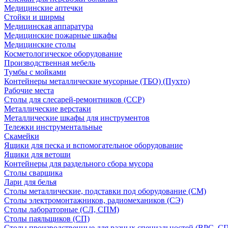
Медицинские аптечки
Стойки и ширмы
Медицинская аппаратура
Медицинские пожарные шкафы
Медицинские столы
Косметологическое оборудование
Производственная мебель
Тумбы с мойками
Контейнеры металлические мусорные (ТБО) (Пухто)
Рабочие места
Столы для слесарей-ремонтников (ССР)
Металлические верстаки
Металлические шкафы для инструментов
Тележки инструментальные
Скамейки
Ящики для песка и вспомогательное оборудование
Ящики для ветоши
Контейнеры для раздельного сбора мусора
Столы сварщика
Лари для белья
Столы металлические, подставки под оборудование (СМ)
Столы электромонтажников, радиомехаников (СЭ)
Столы лабораторные (СЛ, СПМ)
Столы паяльщиков (СП)
Столы производственные для разных специальностей (ВРС, С