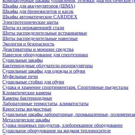
Компьютерные шкафы управления, тележки диагностические
Шкафы для аккумуляторов (ШМА)
Шкафы для бронежилетов и касок
Шкафы автоматические CARDDEX
Электротехнические щиты
Щиты из нержавеющей стали
Щиты распределительные встраиваемые
Щиты распределительные навесные
Экология и безопасность
Деактиваторы и моющие средства
Навесное оборудование для спецтехники
Сушильные шкафы
Бактерицидные облучатели-рециркуляторы
Сушильные шкафы для одежды и обуви
Муфельные печи
Сушильные стойки для обуви
Сушка и хранение спортинвентаря. Спортивные пьедесталы
Климатические камеры
Камеры бактерицидные
Лабораторные термостаты, климатостаты
Криостаты жидкостные
Сушильные шкафы лабораторные, промышленные, полимериз
Металлические шкафы
Сушка пищевых продуктов, хлебопекарное оборудование
Сушильное оборудование на жидком теплоносителе