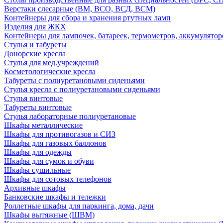
Верстаки слесарные (ВМ, ВСО, ВСД, ВСМ)
Контейнеры для сбора и хранения ртутных ламп
Изделия для ЖКХ
Контейнеры для лампочек, батареек, термометров, аккумулятор
Стулья и табуреты
Донорские кресла
Стулья для мед.учреждений
Косметологические кресла
Табуреты с полиуретановыми сиденьями
Стулья кресла с полиуретановыми сиденьями
Стулья винтовые
Табуреты винтовые
Стулья лабораторные полиуретановые
Шкафы металлические
Шкафы для противогазов и СИЗ
Шкафы для газовых баллонов
Шкафы для одежды
Шкафы для сумок и обуви
Шкафы сушильные
Шкафы для сотовых телефонов
Архивные шкафы
Банковские шкафы и тележки
Роллетные шкафы для паркинга, дома, дачи
Шкафы вытяжные (ШВМ)