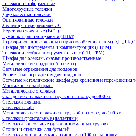
Тележки платформенные
Многоярусные тележки
Двухколесные тележки
Оцинкованные тележки
Лестницы передвижные ЛС
Верстаки столярные (ВСТ)
Тумбочки для инструмента (ТПМ)
Перфорированные экраны и приспособления к ним (Э,П,Д,К,С
Шкафы для инструмента и комплектующих (ШИМ)
Тележки и стойки инструментальные (ТП, ТРМ)
Шкафы для одежды, скамьи производственные
Металлические поддоны (паллеты)
Сетчатые ограждения для поддонов
Решетчатые ограждения для поддонов
Сетчатые металлические шкафы для хранения и перемещения т
Монтажные платформы
Металлические стеллажи
Складские стеллажи с нагрузкой на полку до 300 кг
Стеллажи для шин
Стеллажи лофт
Металлические стеллажи с нагрузкой на полку до 100 кг
Стеллажи фронтальные (паллетные)
Стеллажи консольные (для длинномерных грузов)
Стойки и стеллажи для бутылей
Стеллажи металлические архивные до 160 кг на полку