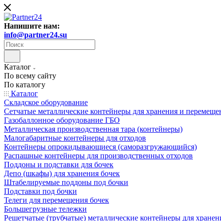
Напишите нам:
info@partner24.su
Каталог
По всему сайту
По каталогу
Каталог
Складское оборудование
Сетчатые металлические контейнеры для хранения и перемеще
Газобаллонное оборудование ГБО
Металлическая производственная тара (контейнеры)
Малогабаритные контейнеры для отходов
Контейнеры опрокидывающиеся (саморазгружающийся)
Распашные контейнеры для производственных отходов
Поддоны и подставки для бочек
Депо (шкафы) для хранения бочек
Штабелируемые поддоны под бочки
Подставки под бочки
Телеги для перемещения бочек
Большегрузные тележки
Решетчатые (трубчатые) металлические контейнеры для хранен