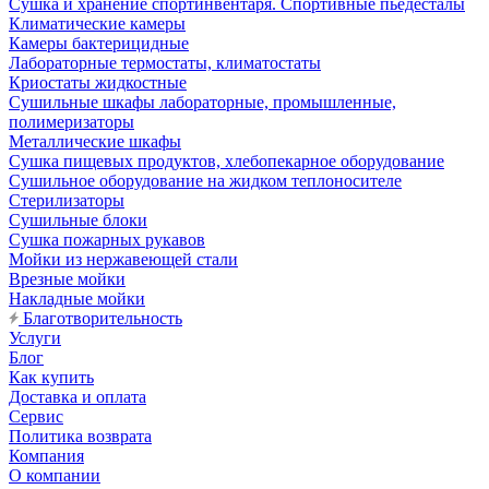
Сушка и хранение спортинвентаря. Спортивные пьедесталы
Климатические камеры
Камеры бактерицидные
Лабораторные термостаты, климатостаты
Криостаты жидкостные
Сушильные шкафы лабораторные, промышленные,
полимеризаторы
Металлические шкафы
Сушка пищевых продуктов, хлебопекарное оборудование
Сушильное оборудование на жидком теплоносителе
Стерилизаторы
Сушильные блоки
Сушка пожарных рукавов
Мойки из нержавеющей стали
Врезные мойки
Накладные мойки
Благотворительность
Услуги
Блог
Как купить
Доставка и оплата
Сервис
Политика возврата
Компания
О компании