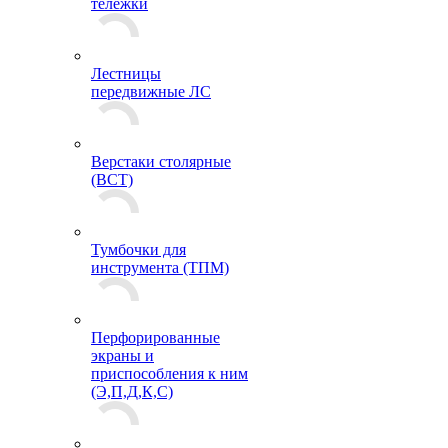
тележки
Лестницы
передвижные ЛС
Верстаки столярные
(ВСТ)
Тумбочки для
инструмента (ТПМ)
Перфорированные
экраны и
приспособления к ним
(Э,П,Д,К,С)