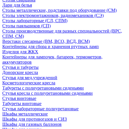
Лари для белья
Столы металлические, подставки под оборудование (СМ)
Столы электромонтажников, радиомехаников (СЭ)
Столы лабораторные (СЛ, СПМ)
Столы паяльщиков (СП)
Столы производственные для разных специальностей (ВРС,
СПМ, СМ)
Верстаки слесарные (ВМ, ВСО, ВСД, ВСМ)
Контейнеры для сбора и хранения ртутных ламп
Изделия для ЖКХ
Контейнеры для лампочек, батареек, термометров,
аккумуляторов
Стулья и табуреты
Донорские кресла
Стулья для мед.учреждений
Косметологические кресла
Табуреты с полиуретановыми сиденьями
Стулья кресла с полиуретановыми сиденьями
Стулья винтовые
Табуреты винтовые
Стулья лабораторные полиуретановые
Шкафы металлические
Шкафы для противогазов и СИЗ
Шкафы для газовых баллонов