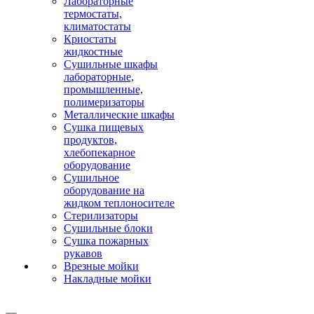
Лабораторные
термостаты,
климатостаты
Криостаты
жидкостные
Сушильные шкафы
лабораторные,
промышленные,
полимеризаторы
Металлические шкафы
Сушка пищевых
продуктов,
хлебопекарное
оборудование
Сушильное
оборудование на
жидком теплоносителе
Стерилизаторы
Сушильные блоки
Сушка пожарных
рукавов
Врезные мойки
Накладные мойки