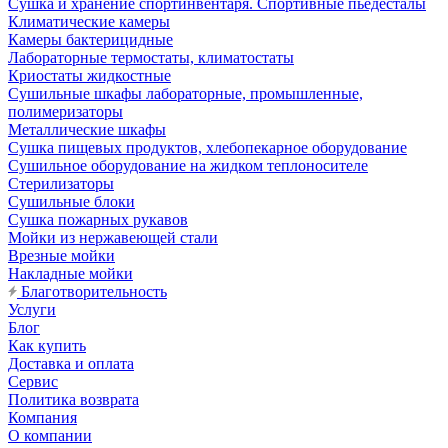
Сушка и хранение спортинвентаря. Спортивные пьедесталы
Климатические камеры
Камеры бактерицидные
Лабораторные термостаты, климатостаты
Криостаты жидкостные
Сушильные шкафы лабораторные, промышленные,
полимеризаторы
Металлические шкафы
Сушка пищевых продуктов, хлебопекарное оборудование
Сушильное оборудование на жидком теплоносителе
Стерилизаторы
Сушильные блоки
Сушка пожарных рукавов
Мойки из нержавеющей стали
Врезные мойки
Накладные мойки
Благотворительность
Услуги
Блог
Как купить
Доставка и оплата
Сервис
Политика возврата
Компания
О компании