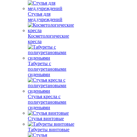
Стулья для
мед.учреждений
Косметологические
кресла
Табуреты с
полиуретановыми
сиденьями
Стулья кресла с
полиуретановыми
сиденьями
Стулья винтовые
Табуреты винтовые