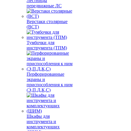
Лестницы
передвижные ЛС
Верстаки столярные
(ВСТ)
Тумбочки для
инструмента (ТПМ)
Перфорированные
экраны и
приспособления к ним
(Э,П,Д,К,С)
Шкафы для
инструмента и
комплектующих