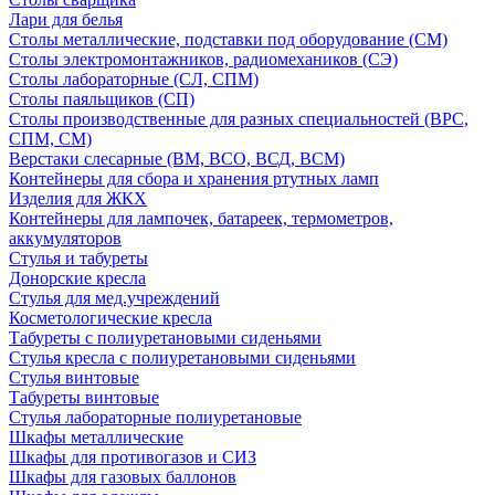
Лари для белья
Столы металлические, подставки под оборудование (СМ)
Столы электромонтажников, радиомехаников (СЭ)
Столы лабораторные (СЛ, СПМ)
Столы паяльщиков (СП)
Столы производственные для разных специальностей (ВРС,
СПМ, СМ)
Верстаки слесарные (ВМ, ВСО, ВСД, ВСМ)
Контейнеры для сбора и хранения ртутных ламп
Изделия для ЖКХ
Контейнеры для лампочек, батареек, термометров,
аккумуляторов
Стулья и табуреты
Донорские кресла
Стулья для мед.учреждений
Косметологические кресла
Табуреты с полиуретановыми сиденьями
Стулья кресла с полиуретановыми сиденьями
Стулья винтовые
Табуреты винтовые
Стулья лабораторные полиуретановые
Шкафы металлические
Шкафы для противогазов и СИЗ
Шкафы для газовых баллонов