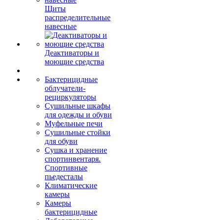
Щиты
распределительные
навесные
Деактиваторы и
моющие средства
Бактерицидные
облучатели-
рециркуляторы
Сушильные шкафы
для одежды и обуви
Муфельные печи
Сушильные стойки
для обуви
Сушка и хранение
спортинвентаря.
Спортивные
пьедесталы
Климатические
камеры
Камеры
бактерицидные