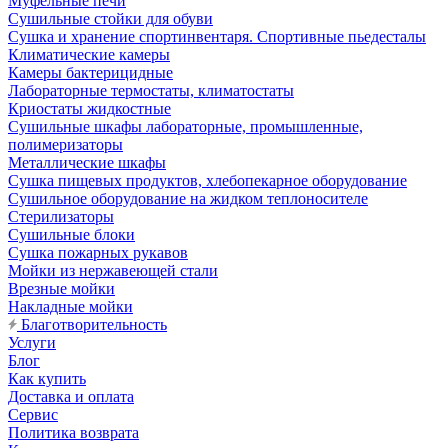
Муфельные печи
Сушильные стойки для обуви
Сушка и хранение спортинвентаря. Спортивные пьедесталы
Климатические камеры
Камеры бактерицидные
Лабораторные термостаты, климатостаты
Криостаты жидкостные
Сушильные шкафы лабораторные, промышленные,
полимеризаторы
Металлические шкафы
Сушка пищевых продуктов, хлебопекарное оборудование
Сушильное оборудование на жидком теплоносителе
Стерилизаторы
Сушильные блоки
Сушка пожарных рукавов
Мойки из нержавеющей стали
Врезные мойки
Накладные мойки
Благотворительность
Услуги
Блог
Как купить
Доставка и оплата
Сервис
Политика возврата