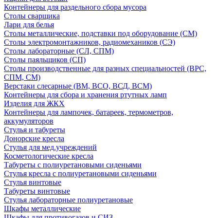
Контейнеры для раздельного сбора мусора
Столы сварщика
Лари для белья
Столы металлические, подставки под оборудование (СМ)
Столы электромонтажников, радиомехаников (СЭ)
Столы лабораторные (СЛ, СПМ)
Столы паяльщиков (СП)
Столы производственные для разных специальностей (ВРС,
СПМ, СМ)
Верстаки слесарные (ВМ, ВСО, ВСД, ВСМ)
Контейнеры для сбора и хранения ртутных ламп
Изделия для ЖКХ
Контейнеры для лампочек, батареек, термометров,
аккумуляторов
Стулья и табуреты
Донорские кресла
Стулья для мед.учреждений
Косметологические кресла
Табуреты с полиуретановыми сиденьями
Стулья кресла с полиуретановыми сиденьями
Стулья винтовые
Табуреты винтовые
Стулья лабораторные полиуретановые
Шкафы металлические
Шкафы для противогазов и СИЗ