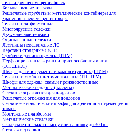
Телеги для перемещения бочек
Большегрузные тележки
Решетчатые (трубчатые) металлические контейнеры для
хранения и перемещения товара
Тележки платформенные
Многоярусные тележки
Двухколесные тележки
Оцинкованные тележки
Лестницы передвижные ЛС
Верстаки столярные (ВСТ)
Тумбочки для инструмента (ТПМ)
Перфорированные экраны и приспособления к ним
(Э,П,Д,К,С)
Шкафы для инструмента и комплектующих (ШИМ)
Тележки и стойки инструментальные (ТП, ТРМ)
Шкафы для одежды, скамьи производственные
Металлические поддоны (паллеты)
Сетчатые ограждения для поддонов
Решетчатые ограждения для поддонов
Сетчатые металлические шкафы для хранения и перемещения
товара
Монтажные платформы
Металлические стеллажи
Складские стеллажи с нагрузкой на полку до 300 кг
Стеллажи для шин