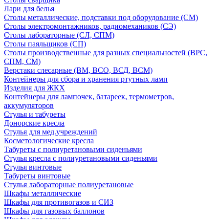
Лари для белья
Столы металлические, подставки под оборудование (СМ)
Столы электромонтажников, радиомехаников (СЭ)
Столы лабораторные (СЛ, СПМ)
Столы паяльщиков (СП)
Столы производственные для разных специальностей (ВРС,
СПМ, СМ)
Верстаки слесарные (ВМ, ВСО, ВСД, ВСМ)
Контейнеры для сбора и хранения ртутных ламп
Изделия для ЖКХ
Контейнеры для лампочек, батареек, термометров,
аккумуляторов
Стулья и табуреты
Донорские кресла
Стулья для мед.учреждений
Косметологические кресла
Табуреты с полиуретановыми сиденьями
Стулья кресла с полиуретановыми сиденьями
Стулья винтовые
Табуреты винтовые
Стулья лабораторные полиуретановые
Шкафы металлические
Шкафы для противогазов и СИЗ
Шкафы для газовых баллонов