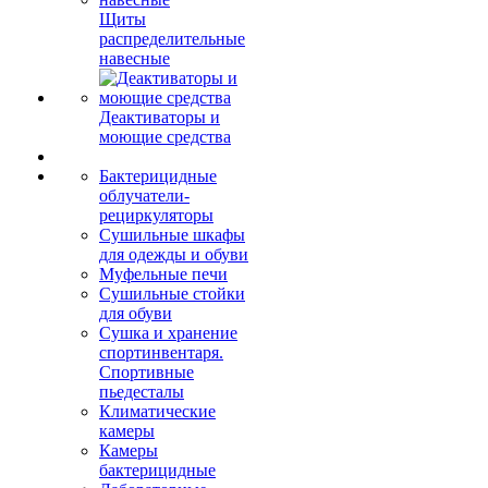
Щиты
распределительные
навесные
Деактиваторы и
моющие средства
Бактерицидные
облучатели-
рециркуляторы
Сушильные шкафы
для одежды и обуви
Муфельные печи
Сушильные стойки
для обуви
Сушка и хранение
спортинвентаря.
Спортивные
пьедесталы
Климатические
камеры
Камеры
бактерицидные