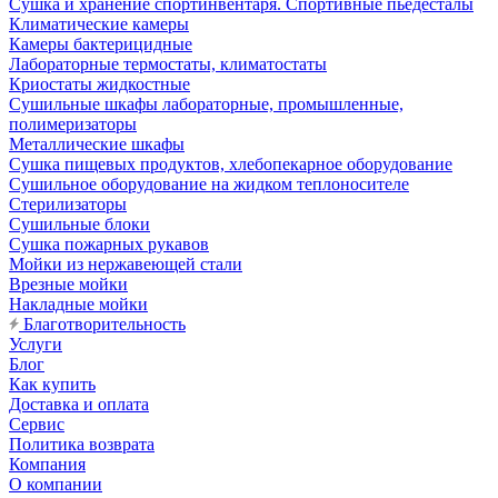
Сушка и хранение спортинвентаря. Спортивные пьедесталы
Климатические камеры
Камеры бактерицидные
Лабораторные термостаты, климатостаты
Криостаты жидкостные
Сушильные шкафы лабораторные, промышленные,
полимеризаторы
Металлические шкафы
Сушка пищевых продуктов, хлебопекарное оборудование
Сушильное оборудование на жидком теплоносителе
Стерилизаторы
Сушильные блоки
Сушка пожарных рукавов
Мойки из нержавеющей стали
Врезные мойки
Накладные мойки
Благотворительность
Услуги
Блог
Как купить
Доставка и оплата
Сервис
Политика возврата
Компания
О компании