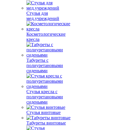
Стулья для
мед.учреждений
Косметологические
кресла
Табуреты с
полиуретановыми
сиденьями
Стулья кресла с
полиуретановыми
сиденьями
Стулья винтовые
Табуреты винтовые