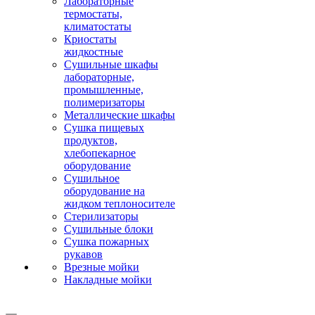
Лабораторные
термостаты,
климатостаты
Криостаты
жидкостные
Сушильные шкафы
лабораторные,
промышленные,
полимеризаторы
Металлические шкафы
Сушка пищевых
продуктов,
хлебопекарное
оборудование
Сушильное
оборудование на
жидком теплоносителе
Стерилизаторы
Сушильные блоки
Сушка пожарных
рукавов
Врезные мойки
Накладные мойки