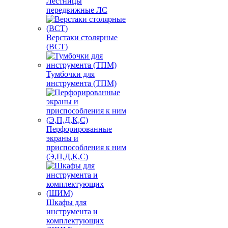
Лестницы
передвижные ЛС
Верстаки столярные
(ВСТ)
Тумбочки для
инструмента (ТПМ)
Перфорированные
экраны и
приспособления к ним
(Э,П,Д,К,С)
Шкафы для
инструмента и
комплектующих