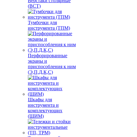
Верстаки столярные
(ВСТ)
Тумбочки для
инструмента (ТПМ)
Перфорированные
экраны и
приспособления к ним
(Э,П,Д,К,С)
Шкафы для
инструмента и
комплектующих
(ШИМ)