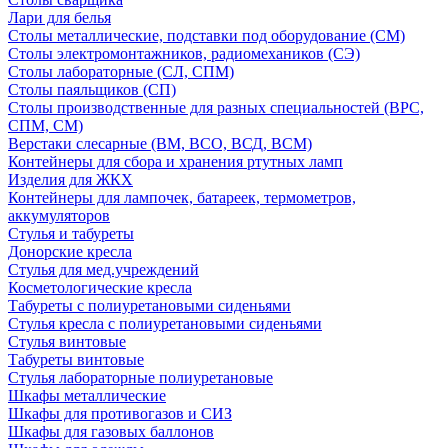
Лари для белья
Столы металлические, подставки под оборудование (СМ)
Столы электромонтажников, радиомехаников (СЭ)
Столы лабораторные (СЛ, СПМ)
Столы паяльщиков (СП)
Столы производственные для разных специальностей (ВРС,
СПМ, СМ)
Верстаки слесарные (ВМ, ВСО, ВСД, ВСМ)
Контейнеры для сбора и хранения ртутных ламп
Изделия для ЖКХ
Контейнеры для лампочек, батареек, термометров,
аккумуляторов
Стулья и табуреты
Донорские кресла
Стулья для мед.учреждений
Косметологические кресла
Табуреты с полиуретановыми сиденьями
Стулья кресла с полиуретановыми сиденьями
Стулья винтовые
Табуреты винтовые
Стулья лабораторные полиуретановые
Шкафы металлические
Шкафы для противогазов и СИЗ
Шкафы для газовых баллонов