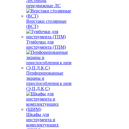
Лестницы
передвижные ЛС
Верстаки столярные
(ВСТ)
Тумбочки для
инструмента (ТПМ)
Перфорированные
экраны и
приспособления к ним
(Э,П,Д,К,С)
Шкафы для
инструмента и
комплектующих