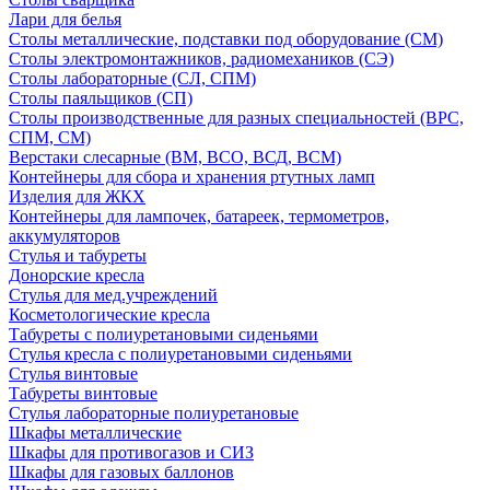
Лари для белья
Столы металлические, подставки под оборудование (СМ)
Столы электромонтажников, радиомехаников (СЭ)
Столы лабораторные (СЛ, СПМ)
Столы паяльщиков (СП)
Столы производственные для разных специальностей (ВРС,
СПМ, СМ)
Верстаки слесарные (ВМ, ВСО, ВСД, ВСМ)
Контейнеры для сбора и хранения ртутных ламп
Изделия для ЖКХ
Контейнеры для лампочек, батареек, термометров,
аккумуляторов
Стулья и табуреты
Донорские кресла
Стулья для мед.учреждений
Косметологические кресла
Табуреты с полиуретановыми сиденьями
Стулья кресла с полиуретановыми сиденьями
Стулья винтовые
Табуреты винтовые
Стулья лабораторные полиуретановые
Шкафы металлические
Шкафы для противогазов и СИЗ
Шкафы для газовых баллонов