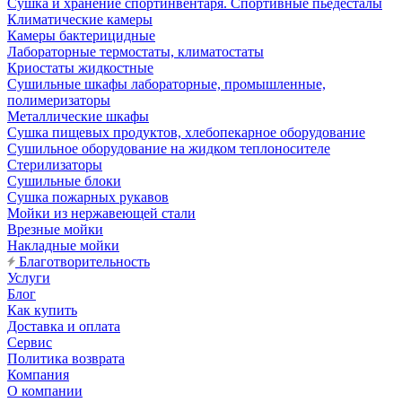
Сушка и хранение спортинвентаря. Спортивные пьедесталы
Климатические камеры
Камеры бактерицидные
Лабораторные термостаты, климатостаты
Криостаты жидкостные
Сушильные шкафы лабораторные, промышленные,
полимеризаторы
Металлические шкафы
Сушка пищевых продуктов, хлебопекарное оборудование
Сушильное оборудование на жидком теплоносителе
Стерилизаторы
Сушильные блоки
Сушка пожарных рукавов
Мойки из нержавеющей стали
Врезные мойки
Накладные мойки
Благотворительность
Услуги
Блог
Как купить
Доставка и оплата
Сервис
Политика возврата
Компания
О компании