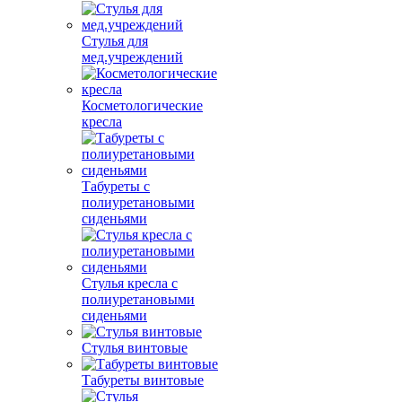
Стулья для
мед.учреждений
Косметологические
кресла
Табуреты с
полиуретановыми
сиденьями
Стулья кресла с
полиуретановыми
сиденьями
Стулья винтовые
Табуреты винтовые