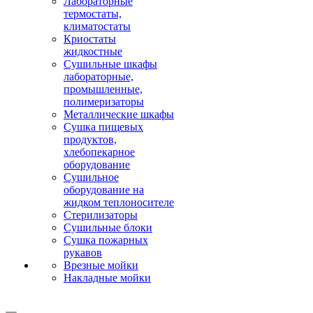
Лабораторные
термостаты,
климатостаты
Криостаты
жидкостные
Сушильные шкафы
лабораторные,
промышленные,
полимеризаторы
Металлические шкафы
Сушка пищевых
продуктов,
хлебопекарное
оборудование
Сушильное
оборудование на
жидком теплоносителе
Стерилизаторы
Сушильные блоки
Сушка пожарных
рукавов
Врезные мойки
Накладные мойки