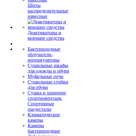
Щиты
распределительные
навесные
Деактиваторы и
моющие средства
Бактерицидные
облучатели-
рециркуляторы
Сушильные шкафы
для одежды и обуви
Муфельные печи
Сушильные стойки
для обуви
Сушка и хранение
спортинвентаря.
Спортивные
пьедесталы
Климатические
камеры
Камеры
бактерицидные