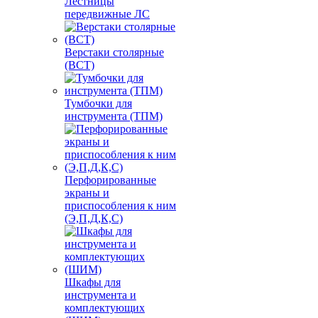
Лестницы
передвижные ЛС
Верстаки столярные
(ВСТ)
Тумбочки для
инструмента (ТПМ)
Перфорированные
экраны и
приспособления к ним
(Э,П,Д,К,С)
Шкафы для
инструмента и
комплектующих