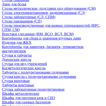
Лари для белья
Столы металлические, подставки под оборудование (СМ)
Столы электромонтажников, радиомехаников (СЭ)
Столы лабораторные (СЛ, СПМ)
Столы паяльщиков (СП)
Столы производственные для разных специальностей (ВРС,
СПМ, СМ)
Верстаки слесарные (ВМ, ВСО, ВСД, ВСМ)
Контейнеры для сбора и хранения ртутных ламп
Изделия для ЖКХ
Контейнеры для лампочек, батареек, термометров,
аккумуляторов
Стулья и табуреты
Донорские кресла
Стулья для мед.учреждений
Косметологические кресла
Табуреты с полиуретановыми сиденьями
Стулья кресла с полиуретановыми сиденьями
Стулья винтовые
Табуреты винтовые
Стулья лабораторные полиуретановые
Шкафы металлические
Шкафы для противогазов и СИЗ
Шкафы для газовых баллонов