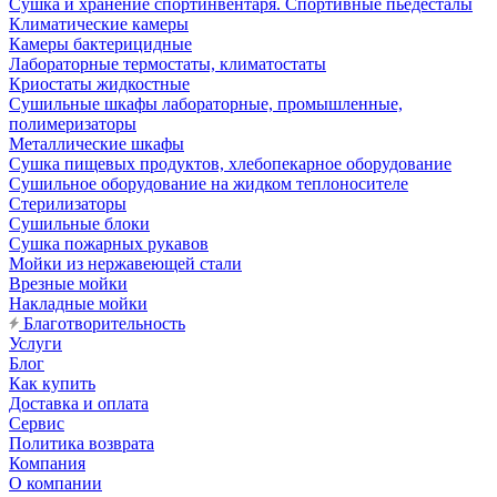
Сушка и хранение спортинвентаря. Спортивные пьедесталы
Климатические камеры
Камеры бактерицидные
Лабораторные термостаты, климатостаты
Криостаты жидкостные
Сушильные шкафы лабораторные, промышленные,
полимеризаторы
Металлические шкафы
Сушка пищевых продуктов, хлебопекарное оборудование
Сушильное оборудование на жидком теплоносителе
Стерилизаторы
Сушильные блоки
Сушка пожарных рукавов
Мойки из нержавеющей стали
Врезные мойки
Накладные мойки
Благотворительность
Услуги
Блог
Как купить
Доставка и оплата
Сервис
Политика возврата
Компания
О компании