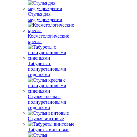
Стулья для
мед.учреждений
Косметологические
кресла
Табуреты с
полиуретановыми
сиденьями
Стулья кресла с
полиуретановыми
сиденьями
Стулья винтовые
Табуреты винтовые