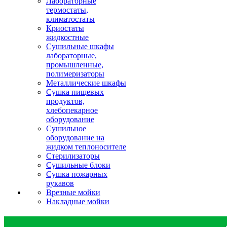
Лабораторные
термостаты,
климатостаты
Криостаты
жидкостные
Сушильные шкафы
лабораторные,
промышленные,
полимеризаторы
Металлические шкафы
Сушка пищевых
продуктов,
хлебопекарное
оборудование
Сушильное
оборудование на
жидком теплоносителе
Стерилизаторы
Сушильные блоки
Сушка пожарных
рукавов
Врезные мойки
Накладные мойки