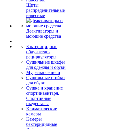
Щиты
распределительные
навесные
Деактиваторы и
моющие средства
Бактерицидные
облучатели-
рециркуляторы
Сушильные шкафы
для одежды и обуви
Муфельные печи
Сушильные стойки
для обуви
Сушка и хранение
спортинвентаря.
Спортивные
пьедесталы
Климатические
камеры
Камеры
бактерицидные