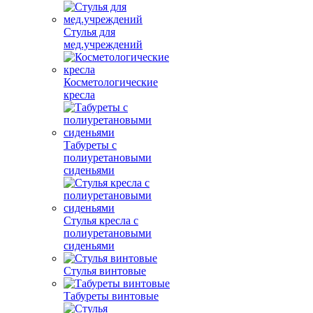
Стулья для
мед.учреждений
Косметологические
кресла
Табуреты с
полиуретановыми
сиденьями
Стулья кресла с
полиуретановыми
сиденьями
Стулья винтовые
Табуреты винтовые