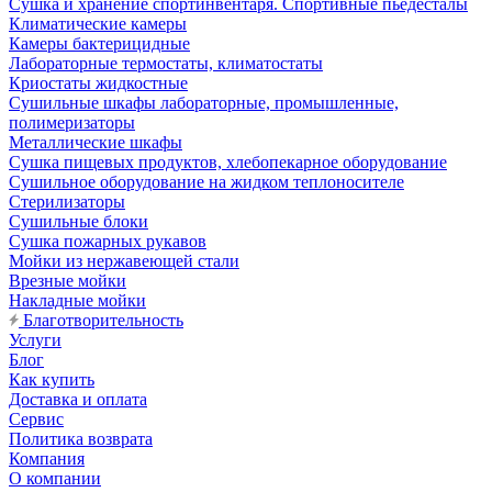
Сушка и хранение спортинвентаря. Спортивные пьедесталы
Климатические камеры
Камеры бактерицидные
Лабораторные термостаты, климатостаты
Криостаты жидкостные
Сушильные шкафы лабораторные, промышленные,
полимеризаторы
Металлические шкафы
Сушка пищевых продуктов, хлебопекарное оборудование
Сушильное оборудование на жидком теплоносителе
Стерилизаторы
Сушильные блоки
Сушка пожарных рукавов
Мойки из нержавеющей стали
Врезные мойки
Накладные мойки
Благотворительность
Услуги
Блог
Как купить
Доставка и оплата
Сервис
Политика возврата
Компания
О компании