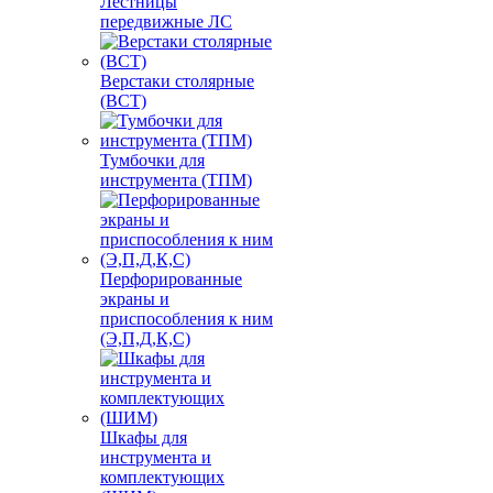
Лестницы
передвижные ЛС
Верстаки столярные
(ВСТ)
Тумбочки для
инструмента (ТПМ)
Перфорированные
экраны и
приспособления к ним
(Э,П,Д,К,С)
Шкафы для
инструмента и
комплектующих