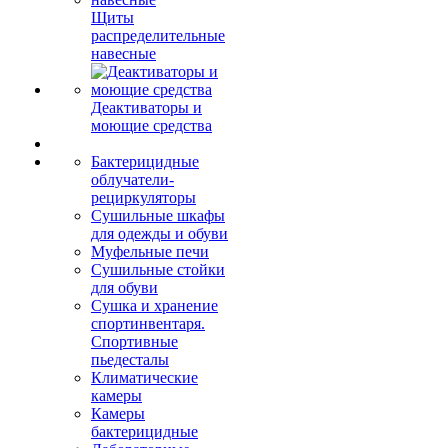
Щиты
распределительные
навесные
Деактиваторы и
моющие средства
Бактерицидные
облучатели-
рециркуляторы
Сушильные шкафы
для одежды и обуви
Муфельные печи
Сушильные стойки
для обуви
Сушка и хранение
спортинвентаря.
Спортивные
пьедесталы
Климатические
камеры
Камеры
бактерицидные