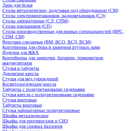
Лари для белья
Столы металлические, подставки под оборудование (СМ)
Столы электромонтажников, радиомехаников (СЭ)
Столы лабораторные (СЛ, СПМ)
Столы паяльщиков (СП)
Столы производственные для разных специальностей (ВРС,
СПМ, СМ)
Верстаки слесарные (ВМ, ВСО, ВСД, ВСМ)
Контейнеры для сбора и хранения ртутных ламп
Изделия для ЖКХ
Контейнеры для лампочек, батареек, термометров,
аккумуляторов
Стулья и табуреты
Донорские кресла
Стулья для мед.учреждений
Косметологические кресла
Табуреты с полиуретановыми сиденьями
Стулья кресла с полиуретановыми сиденьями
Стулья винтовые
Табуреты винтовые
Стулья лабораторные полиуретановые
Шкафы металлические
Шкафы для противогазов и СИЗ
Шкафы для газовых баллонов