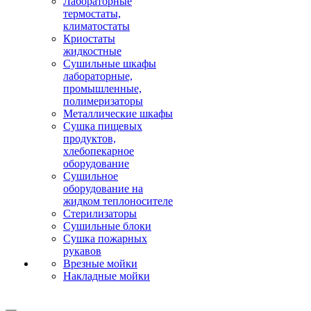
Лабораторные
термостаты,
климатостаты
Криостаты
жидкостные
Сушильные шкафы
лабораторные,
промышленные,
полимеризаторы
Металлические шкафы
Сушка пищевых
продуктов,
хлебопекарное
оборудование
Сушильное
оборудование на
жидком теплоносителе
Стерилизаторы
Сушильные блоки
Сушка пожарных
рукавов
Врезные мойки
Накладные мойки