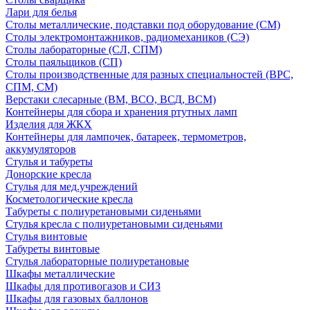
Лари для белья
Столы металлические, подставки под оборудование (СМ)
Столы электромонтажников, радиомехаников (СЭ)
Столы лабораторные (СЛ, СПМ)
Столы паяльщиков (СП)
Столы производственные для разных специальностей (ВРС,
СПМ, СМ)
Верстаки слесарные (ВМ, ВСО, ВСД, ВСМ)
Контейнеры для сбора и хранения ртутных ламп
Изделия для ЖКХ
Контейнеры для лампочек, батареек, термометров,
аккумуляторов
Стулья и табуреты
Донорские кресла
Стулья для мед.учреждений
Косметологические кресла
Табуреты с полиуретановыми сиденьями
Стулья кресла с полиуретановыми сиденьями
Стулья винтовые
Табуреты винтовые
Стулья лабораторные полиуретановые
Шкафы металлические
Шкафы для противогазов и СИЗ
Шкафы для газовых баллонов