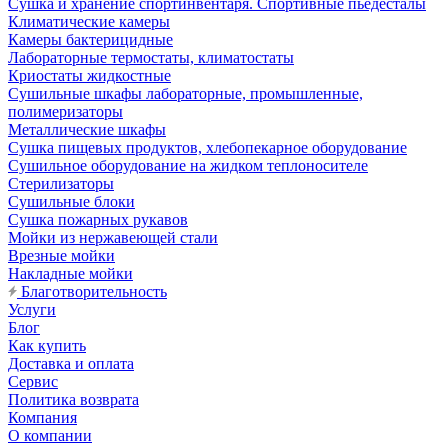
Сушка и хранение спортинвентаря. Спортивные пьедесталы
Климатические камеры
Камеры бактерицидные
Лабораторные термостаты, климатостаты
Криостаты жидкостные
Сушильные шкафы лабораторные, промышленные,
полимеризаторы
Металлические шкафы
Сушка пищевых продуктов, хлебопекарное оборудование
Сушильное оборудование на жидком теплоносителе
Стерилизаторы
Сушильные блоки
Сушка пожарных рукавов
Мойки из нержавеющей стали
Врезные мойки
Накладные мойки
Благотворительность
Услуги
Блог
Как купить
Доставка и оплата
Сервис
Политика возврата
Компания
О компании