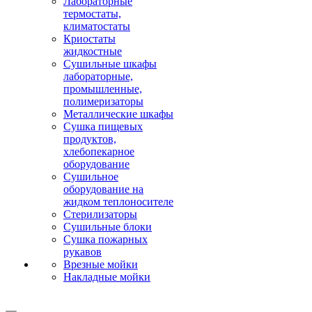
Лабораторные
термостаты,
климатостаты
Криостаты
жидкостные
Сушильные шкафы
лабораторные,
промышленные,
полимеризаторы
Металлические шкафы
Сушка пищевых
продуктов,
хлебопекарное
оборудование
Сушильное
оборудование на
жидком теплоносителе
Стерилизаторы
Сушильные блоки
Сушка пожарных
рукавов
Врезные мойки
Накладные мойки