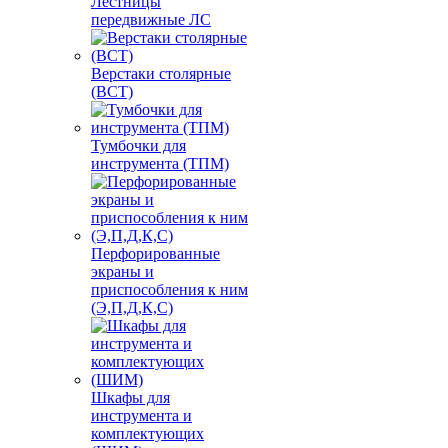
Лестницы
передвижные ЛС
Верстаки столярные
(ВСТ)
Тумбочки для
инструмента (ТПМ)
Перфорированные
экраны и
приспособления к ним
(Э,П,Д,К,С)
Шкафы для
инструмента и
комплектующих