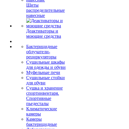
Щиты
распределительные
навесные
Деактиваторы и
моющие средства
Бактерицидные
облучатели-
рециркуляторы
Сушильные шкафы
для одежды и обуви
Муфельные печи
Сушильные стойки
для обуви
Сушка и хранение
спортинвентаря.
Спортивные
пьедесталы
Климатические
камеры
Камеры
бактерицидные