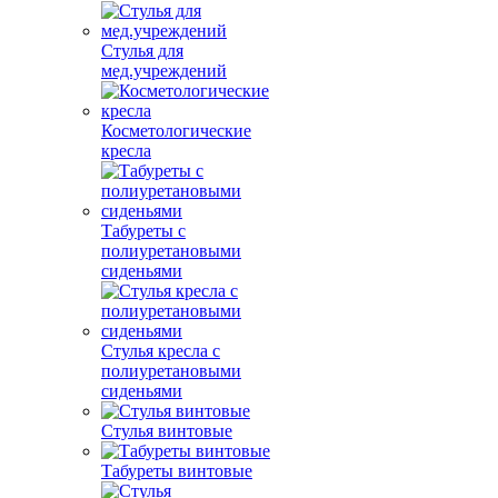
Стулья для
мед.учреждений
Косметологические
кресла
Табуреты с
полиуретановыми
сиденьями
Стулья кресла с
полиуретановыми
сиденьями
Стулья винтовые
Табуреты винтовые