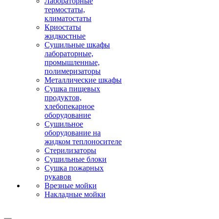
Лабораторные
термостаты,
климатостаты
Криостаты
жидкостные
Сушильные шкафы
лабораторные,
промышленные,
полимеризаторы
Металлические шкафы
Сушка пищевых
продуктов,
хлебопекарное
оборудование
Сушильное
оборудование на
жидком теплоносителе
Стерилизаторы
Сушильные блоки
Сушка пожарных
рукавов
Врезные мойки
Накладные мойки