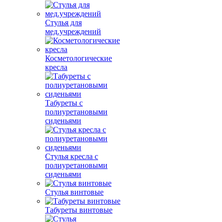
Стулья для
мед.учреждений
Косметологические
кресла
Табуреты с
полиуретановыми
сиденьями
Стулья кресла с
полиуретановыми
сиденьями
Стулья винтовые
Табуреты винтовые