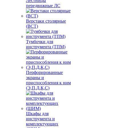
Лестницы
передвижные ЛС
Верстаки столярные
(ВСТ)
Тумбочки для
инструмента (ТПМ)
Перфорированные
экраны и
приспособления к ним
(Э,П,Д,К,С)
Шкафы для
инструмента и
комплектующих