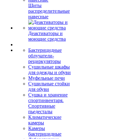
Щиты
распределительные
навесные
Деактиваторы и
моющие средства
Бактерицидные
облучатели-
рециркуляторы
Сушильные шкафы
для одежды и обуви
Муфельные печи
Сушильные стойки
для обуви
Сушка и хранение
спортинвентаря.
Спортивные
пьедесталы
Климатические
камеры
Камеры
бактерицидные