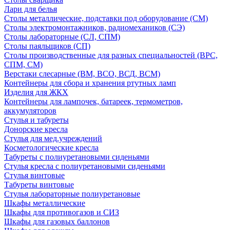
Лари для белья
Столы металлические, подставки под оборудование (СМ)
Столы электромонтажников, радиомехаников (СЭ)
Столы лабораторные (СЛ, СПМ)
Столы паяльщиков (СП)
Столы производственные для разных специальностей (ВРС,
СПМ, СМ)
Верстаки слесарные (ВМ, ВСО, ВСД, ВСМ)
Контейнеры для сбора и хранения ртутных ламп
Изделия для ЖКХ
Контейнеры для лампочек, батареек, термометров,
аккумуляторов
Стулья и табуреты
Донорские кресла
Стулья для мед.учреждений
Косметологические кресла
Табуреты с полиуретановыми сиденьями
Стулья кресла с полиуретановыми сиденьями
Стулья винтовые
Табуреты винтовые
Стулья лабораторные полиуретановые
Шкафы металлические
Шкафы для противогазов и СИЗ
Шкафы для газовых баллонов