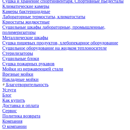
Сушка и хранение спортинвентаря. Спортивные пьедесталы
Климатические камеры
Камеры бактерицидные
Лабораторные термостаты, климатостаты
Криостаты жидкостные
Сушильные шкафы лабораторные, промышленные,
полимеризаторы
Металлические шкафы
Сушка пищевых продуктов, хлебопекарное оборудование
Сушильное оборудование на жидком теплоносителе
Стерилизаторы
Сушильные блоки
Сушка пожарных рукавов
Мойки из нержавеющей стали
Врезные мойки
Накладные мойки
Благотворительность
Услуги
Блог
Как купить
Доставка и оплата
Сервис
Политика возврата
Компания
О компании