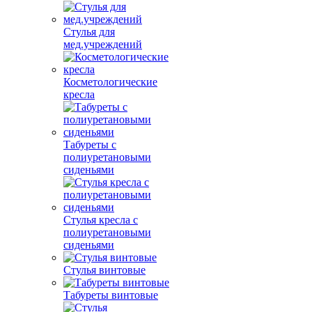
Стулья для
мед.учреждений
Косметологические
кресла
Табуреты с
полиуретановыми
сиденьями
Стулья кресла с
полиуретановыми
сиденьями
Стулья винтовые
Табуреты винтовые