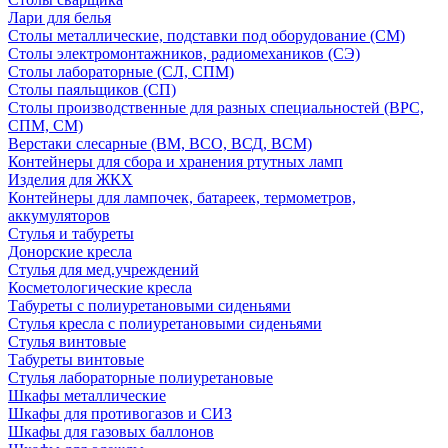
Лари для белья
Столы металлические, подставки под оборудование (СМ)
Столы электромонтажников, радиомехаников (СЭ)
Столы лабораторные (СЛ, СПМ)
Столы паяльщиков (СП)
Столы производственные для разных специальностей (ВРС,
СПМ, СМ)
Верстаки слесарные (ВМ, ВСО, ВСД, ВСМ)
Контейнеры для сбора и хранения ртутных ламп
Изделия для ЖКХ
Контейнеры для лампочек, батареек, термометров,
аккумуляторов
Стулья и табуреты
Донорские кресла
Стулья для мед.учреждений
Косметологические кресла
Табуреты с полиуретановыми сиденьями
Стулья кресла с полиуретановыми сиденьями
Стулья винтовые
Табуреты винтовые
Стулья лабораторные полиуретановые
Шкафы металлические
Шкафы для противогазов и СИЗ
Шкафы для газовых баллонов