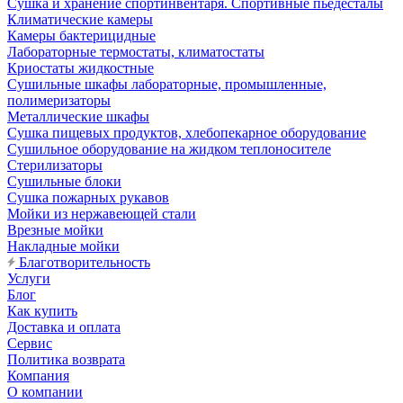
Сушка и хранение спортинвентаря. Спортивные пьедесталы
Климатические камеры
Камеры бактерицидные
Лабораторные термостаты, климатостаты
Криостаты жидкостные
Сушильные шкафы лабораторные, промышленные,
полимеризаторы
Металлические шкафы
Сушка пищевых продуктов, хлебопекарное оборудование
Сушильное оборудование на жидком теплоносителе
Стерилизаторы
Сушильные блоки
Сушка пожарных рукавов
Мойки из нержавеющей стали
Врезные мойки
Накладные мойки
Благотворительность
Услуги
Блог
Как купить
Доставка и оплата
Сервис
Политика возврата
Компания
О компании