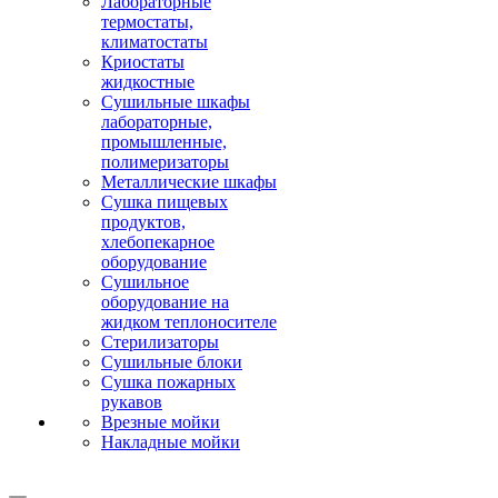
Лабораторные
термостаты,
климатостаты
Криостаты
жидкостные
Сушильные шкафы
лабораторные,
промышленные,
полимеризаторы
Металлические шкафы
Сушка пищевых
продуктов,
хлебопекарное
оборудование
Сушильное
оборудование на
жидком теплоносителе
Стерилизаторы
Сушильные блоки
Сушка пожарных
рукавов
Врезные мойки
Накладные мойки