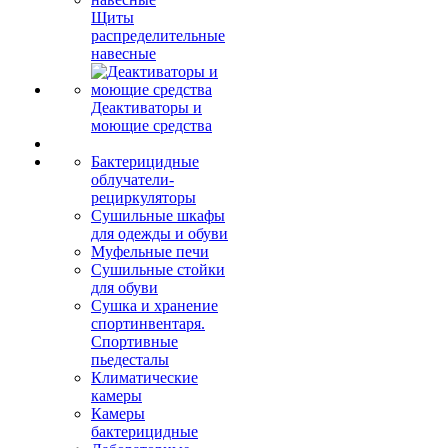
Щиты
распределительные
навесные
Деактиваторы и
моющие средства
Бактерицидные
облучатели-
рециркуляторы
Сушильные шкафы
для одежды и обуви
Муфельные печи
Сушильные стойки
для обуви
Сушка и хранение
спортинвентаря.
Спортивные
пьедесталы
Климатические
камеры
Камеры
бактерицидные