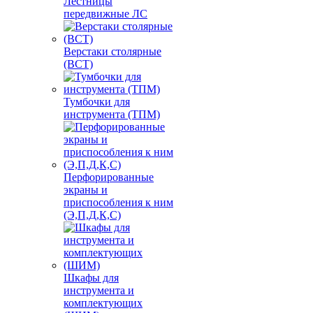
Лестницы
передвижные ЛС
Верстаки столярные
(ВСТ)
Тумбочки для
инструмента (ТПМ)
Перфорированные
экраны и
приспособления к ним
(Э,П,Д,К,С)
Шкафы для
инструмента и
комплектующих