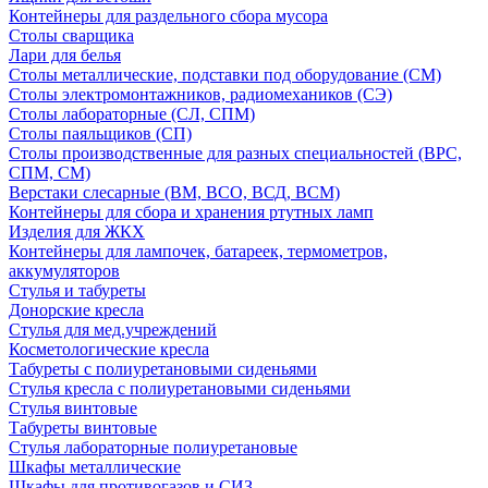
Контейнеры для раздельного сбора мусора
Столы сварщика
Лари для белья
Столы металлические, подставки под оборудование (СМ)
Столы электромонтажников, радиомехаников (СЭ)
Столы лабораторные (СЛ, СПМ)
Столы паяльщиков (СП)
Столы производственные для разных специальностей (ВРС,
СПМ, СМ)
Верстаки слесарные (ВМ, ВСО, ВСД, ВСМ)
Контейнеры для сбора и хранения ртутных ламп
Изделия для ЖКХ
Контейнеры для лампочек, батареек, термометров,
аккумуляторов
Стулья и табуреты
Донорские кресла
Стулья для мед.учреждений
Косметологические кресла
Табуреты с полиуретановыми сиденьями
Стулья кресла с полиуретановыми сиденьями
Стулья винтовые
Табуреты винтовые
Стулья лабораторные полиуретановые
Шкафы металлические
Шкафы для противогазов и СИЗ