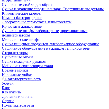
Муфельные печи
Сушильные стойки для обуви
Сушка и хранение спортинвентаря. Спортивные пьедесталы
Климатические камеры
Камеры бактерицидные
Лабораторные термостаты, климатостаты
Криостаты жидкостные
Сушильные шкафы лабораторные, промышленные,
полимеризаторы
Металлические шкафы
Сушка пищевых продуктов, хлебопекарное оборудование
Сушильное оборудование на жидком теплоносителе
Стерилизаторы
Сушильные блоки
Сушка пожарных рукавов
Мойки из нержавеющей стали
Врезные мойки
Накладные мойки
Благотворительность
Услуги
Блог
Как купить
Доставка и оплата
Сервис
Политика возврата