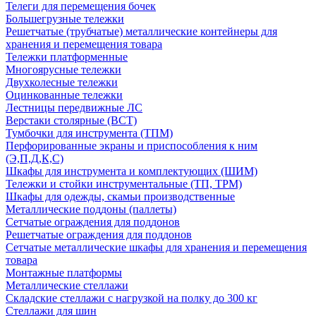
Телеги для перемещения бочек
Большегрузные тележки
Решетчатые (трубчатые) металлические контейнеры для
хранения и перемещения товара
Тележки платформенные
Многоярусные тележки
Двухколесные тележки
Оцинкованные тележки
Лестницы передвижные ЛС
Верстаки столярные (ВСТ)
Тумбочки для инструмента (ТПМ)
Перфорированные экраны и приспособления к ним
(Э,П,Д,К,С)
Шкафы для инструмента и комплектующих (ШИМ)
Тележки и стойки инструментальные (ТП, ТРМ)
Шкафы для одежды, скамьи производственные
Металлические поддоны (паллеты)
Сетчатые ограждения для поддонов
Решетчатые ограждения для поддонов
Сетчатые металлические шкафы для хранения и перемещения
товара
Монтажные платформы
Металлические стеллажи
Складские стеллажи с нагрузкой на полку до 300 кг
Стеллажи для шин