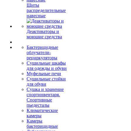
Щиты
распределительные
навесные
Деактиваторы и
моющие средства
Бактерицидные
облучатели-
рециркуляторы
Сушильные шкафы
для одежды и обуви
Муфельные печи
Сушильные стойки
для обуви
Сушка и хранение
спортинвентаря.
Спортивные
пьедесталы
Климатические
камеры
Камеры
бактерицидные