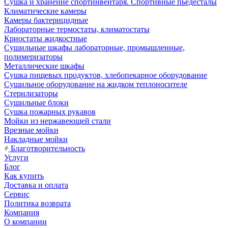
Сушка и хранение спортинвентаря. Спортивные пьедесталы
Климатические камеры
Камеры бактерицидные
Лабораторные термостаты, климатостаты
Криостаты жидкостные
Сушильные шкафы лабораторные, промышленные,
полимеризаторы
Металлические шкафы
Сушка пищевых продуктов, хлебопекарное оборудование
Сушильное оборудование на жидком теплоносителе
Стерилизаторы
Сушильные блоки
Сушка пожарных рукавов
Мойки из нержавеющей стали
Врезные мойки
Накладные мойки
Благотворительность
Услуги
Блог
Как купить
Доставка и оплата
Сервис
Политика возврата
Компания
О компании