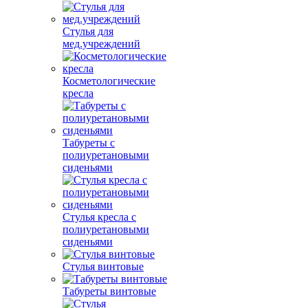
Стулья для
мед.учреждений
Косметологические
кресла
Табуреты с
полиуретановыми
сиденьями
Стулья кресла с
полиуретановыми
сиденьями
Стулья винтовые
Табуреты винтовые