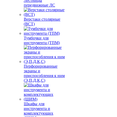
Лестницы
передвижные ЛС
Верстаки столярные
(ВСТ)
Тумбочки для
инструмента (ТПМ)
Перфорированные
экраны и
приспособления к ним
(Э,П,Д,К,С)
Шкафы для
инструмента и
комплектующих