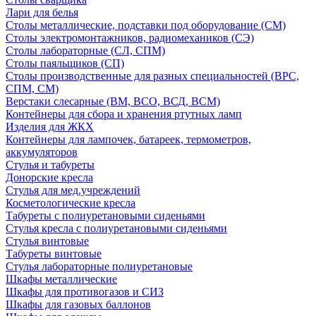
Лари для белья
Столы металлические, подставки под оборудование (СМ)
Столы электромонтажников, радиомехаников (СЭ)
Столы лабораторные (СЛ, СПМ)
Столы паяльщиков (СП)
Столы производственные для разных специальностей (ВРС,
СПМ, СМ)
Верстаки слесарные (ВМ, ВСО, ВСД, ВСМ)
Контейнеры для сбора и хранения ртутных ламп
Изделия для ЖКХ
Контейнеры для лампочек, батареек, термометров,
аккумуляторов
Стулья и табуреты
Донорские кресла
Стулья для мед.учреждений
Косметологические кресла
Табуреты с полиуретановыми сиденьями
Стулья кресла с полиуретановыми сиденьями
Стулья винтовые
Табуреты винтовые
Стулья лабораторные полиуретановые
Шкафы металлические
Шкафы для противогазов и СИЗ
Шкафы для газовых баллонов