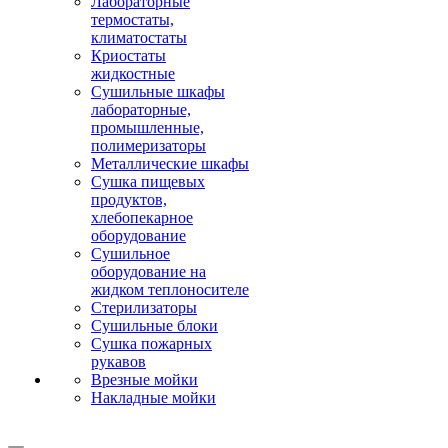
Лабораторные
термостаты,
климатостаты
Криостаты
жидкостные
Сушильные шкафы
лабораторные,
промышленные,
полимеризаторы
Металлические шкафы
Сушка пищевых
продуктов,
хлебопекарное
оборудование
Сушильное
оборудование на
жидком теплоносителе
Стерилизаторы
Сушильные блоки
Сушка пожарных
рукавов
Врезные мойки
Накладные мойки