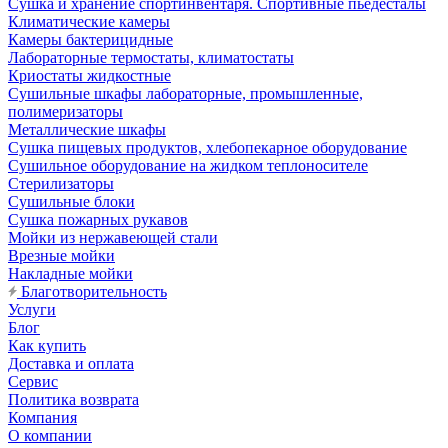
Сушка и хранение спортинвентаря. Спортивные пьедесталы
Климатические камеры
Камеры бактерицидные
Лабораторные термостаты, климатостаты
Криостаты жидкостные
Сушильные шкафы лабораторные, промышленные,
полимеризаторы
Металлические шкафы
Сушка пищевых продуктов, хлебопекарное оборудование
Сушильное оборудование на жидком теплоносителе
Стерилизаторы
Сушильные блоки
Сушка пожарных рукавов
Мойки из нержавеющей стали
Врезные мойки
Накладные мойки
Благотворительность
Услуги
Блог
Как купить
Доставка и оплата
Сервис
Политика возврата
Компания
О компании