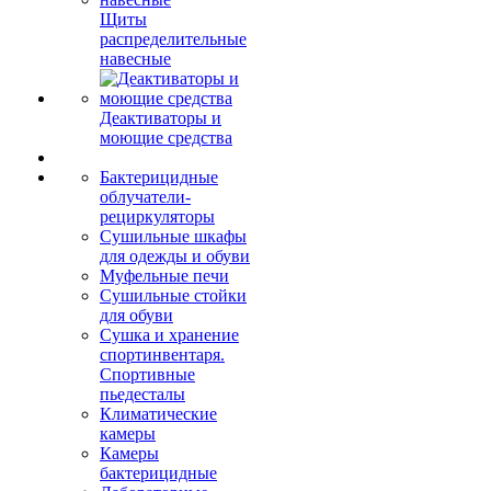
Щиты
распределительные
навесные
Деактиваторы и
моющие средства
Бактерицидные
облучатели-
рециркуляторы
Сушильные шкафы
для одежды и обуви
Муфельные печи
Сушильные стойки
для обуви
Сушка и хранение
спортинвентаря.
Спортивные
пьедесталы
Климатические
камеры
Камеры
бактерицидные