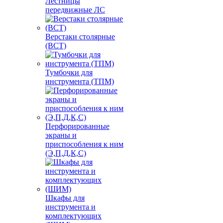
Лестницы
передвижные ЛС
Верстаки столярные
(ВСТ)
Тумбочки для
инструмента (ТПМ)
Перфорированные
экраны и
приспособления к ним
(Э,П,Д,К,С)
Шкафы для
инструмента и
комплектующих