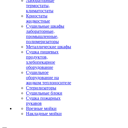
Лабораторные
термостаты,
климатостаты
Криостаты
жидкостные
Сушильные шкафы
лабораторные,
промышленные,
полимеризаторы
Металлические шкафы
Сушка пищевых
продуктов,
хлебопекарное
оборудование
Сушильное
оборудование на
жидком теплоносителе
Стерилизаторы
Сушильные блоки
Сушка пожарных
рукавов
Врезные мойки
Накладные мойки