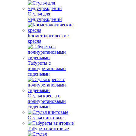
Стулья для
мед.учреждений
Косметологические
кресла
Табуреты с
полиуретановыми
сиденьями
Стулья кресла с
полиуретановыми
сиденьями
Стулья винтовые
Табуреты винтовые