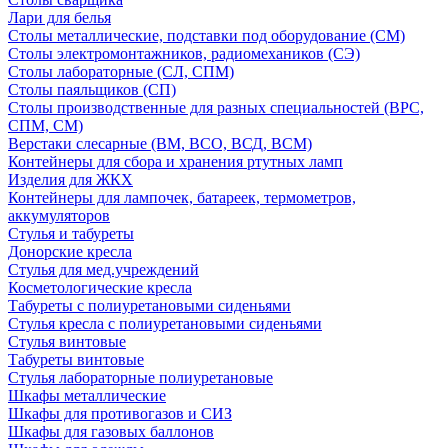
Лари для белья
Столы металлические, подставки под оборудование (СМ)
Столы электромонтажников, радиомехаников (СЭ)
Столы лабораторные (СЛ, СПМ)
Столы паяльщиков (СП)
Столы производственные для разных специальностей (ВРС,
СПМ, СМ)
Верстаки слесарные (ВМ, ВСО, ВСД, ВСМ)
Контейнеры для сбора и хранения ртутных ламп
Изделия для ЖКХ
Контейнеры для лампочек, батареек, термометров,
аккумуляторов
Стулья и табуреты
Донорские кресла
Стулья для мед.учреждений
Косметологические кресла
Табуреты с полиуретановыми сиденьями
Стулья кресла с полиуретановыми сиденьями
Стулья винтовые
Табуреты винтовые
Стулья лабораторные полиуретановые
Шкафы металлические
Шкафы для противогазов и СИЗ
Шкафы для газовых баллонов