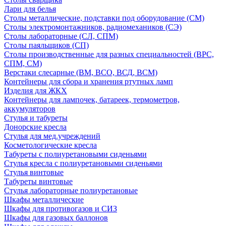
Лари для белья
Столы металлические, подставки под оборудование (СМ)
Столы электромонтажников, радиомехаников (СЭ)
Столы лабораторные (СЛ, СПМ)
Столы паяльщиков (СП)
Столы производственные для разных специальностей (ВРС,
СПМ, СМ)
Верстаки слесарные (ВМ, ВСО, ВСД, ВСМ)
Контейнеры для сбора и хранения ртутных ламп
Изделия для ЖКХ
Контейнеры для лампочек, батареек, термометров,
аккумуляторов
Стулья и табуреты
Донорские кресла
Стулья для мед.учреждений
Косметологические кресла
Табуреты с полиуретановыми сиденьями
Стулья кресла с полиуретановыми сиденьями
Стулья винтовые
Табуреты винтовые
Стулья лабораторные полиуретановые
Шкафы металлические
Шкафы для противогазов и СИЗ
Шкафы для газовых баллонов