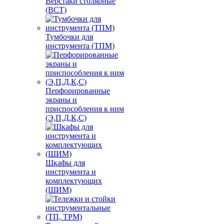
Верстаки столярные
(ВСТ)
Тумбочки для
инструмента (ТПМ)
Перфорированные
экраны и
приспособления к ним
(Э,П,Д,К,С)
Шкафы для
инструмента и
комплектующих
(ШИМ)