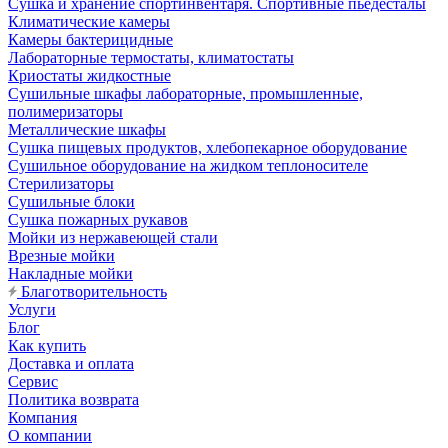
Сушка и хранение спортинвентаря. Спортивные пьедесталы
Климатические камеры
Камеры бактерицидные
Лабораторные термостаты, климатостаты
Криостаты жидкостные
Сушильные шкафы лабораторные, промышленные,
полимеризаторы
Металлические шкафы
Сушка пищевых продуктов, хлебопекарное оборудование
Сушильное оборудование на жидком теплоносителе
Стерилизаторы
Сушильные блоки
Сушка пожарных рукавов
Мойки из нержавеющей стали
Врезные мойки
Накладные мойки
Благотворительность
Услуги
Блог
Как купить
Доставка и оплата
Сервис
Политика возврата
Компания
О компании