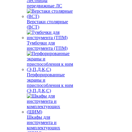
Лестницы
передвижные ЛС
Верстаки столярные
(ВСТ)
Тумбочки для
инструмента (ТПМ)
Перфорированные
экраны и
приспособления к ним
(Э,П,Д,К,С)
Шкафы для
инструмента и
комплектующих