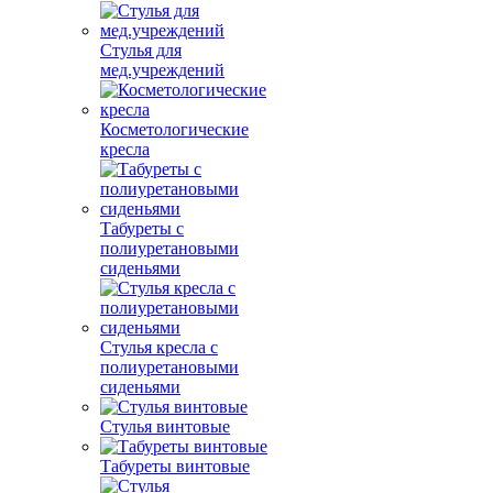
Стулья для
мед.учреждений
Косметологические
кресла
Табуреты с
полиуретановыми
сиденьями
Стулья кресла с
полиуретановыми
сиденьями
Стулья винтовые
Табуреты винтовые