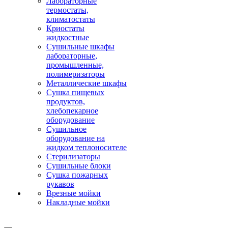
Лабораторные
термостаты,
климатостаты
Криостаты
жидкостные
Сушильные шкафы
лабораторные,
промышленные,
полимеризаторы
Металлические шкафы
Сушка пищевых
продуктов,
хлебопекарное
оборудование
Сушильное
оборудование на
жидком теплоносителе
Стерилизаторы
Сушильные блоки
Сушка пожарных
рукавов
Врезные мойки
Накладные мойки