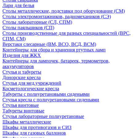
Лари для белья
Столы металлические, подставки под оборудование (СМ)
Столы электромонтажников, радиомехаников (СЭ)
Столы лабораторные (СЛ, СПМ)
Столы паяльщиков (СП)
Столы производственные для разных специальностей (ВРС,
СПМ, СМ)
Верстаки слесарные (ВМ, ВСО, ВСД, ВСМ)
Контейнеры для сбора и хранения ртутных ламп
Изделия для ЖКХ
Контейнеры для лампочек, батареек, термометров,
аккумуляторов
Стулья и табуреты
Донорские кресла
Стулья для мед.учреждений
Косметологические кресла
Табуреты с полиуретановыми сиденьями
Стулья кресла с полиуретановыми сиденьями
Стулья винтовые
Табуреты винтовые
Стулья лабораторные полиуретановые
Шкафы металлические
Шкафы для противогазов и СИЗ
Шкафы для газовых баллонов