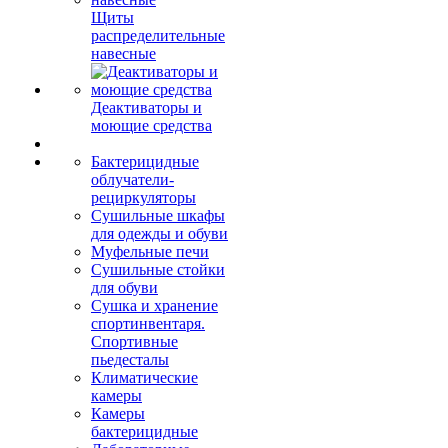
Щиты
распределительные
навесные
Деактиваторы и
моющие средства
Бактерицидные
облучатели-
рециркуляторы
Сушильные шкафы
для одежды и обуви
Муфельные печи
Сушильные стойки
для обуви
Сушка и хранение
спортинвентаря.
Спортивные
пьедесталы
Климатические
камеры
Камеры
бактерицидные