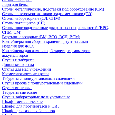
Лари для белья
Столы металлические, подставки под оборудование (СМ)
Столы электромонтажников, радиомехаников (СЭ)
Столы лабораторные (СЛ, СПМ)
Столы паяльщиков (СП)
Столы производственные для разных специальностей (ВРС,
СПМ, СМ)
Верстаки слесарные (ВМ, ВСО, ВСД, ВСМ)
Контейнеры для сбора и хранения ртутных ламп
Изделия для ЖКХ
Контейнеры для лампочек, батареек, термометров,
аккумуляторов
Стулья и табуреты
Донорские кресла
Стулья для мед.учреждений
Косметологические кресла
Табуреты с полиуретановыми сиденьями
Стулья кресла с полиуретановыми сиденьями
Стулья винтовые
Табуреты винтовые
Стулья лабораторные полиуретановые
Шкафы металлические
Шкафы для противогазов и СИЗ
Шкафы для газовых баллонов