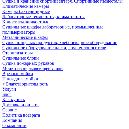
Сушка и хранение спортинвентаря. Спортивные пьедесталы
Климатические камеры
Камеры бактерицидные
Лабораторные термостаты, климатостаты
Криостаты жидкостные
Сушильные шкафы лабораторные, промышленные,
полимеризаторы
Металлические шкафы
Сушка пищевых продуктов, хлебопекарное оборудование
Сушильное оборудование на жидком теплоносителе
Стерилизаторы
Сушильные блоки
Сушка пожарных рукавов
Мойки из нержавеющей стали
Врезные мойки
Накладные мойки
Благотворительность
Услуги
Блог
Как купить
Доставка и оплата
Сервис
Политика возврата
Компания
О компании