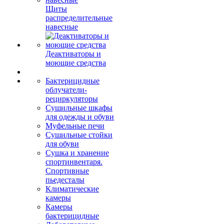
Щиты
распределительные
навесные
Деактиваторы и
моющие средства
Бактерицидные
облучатели-
рециркуляторы
Сушильные шкафы
для одежды и обуви
Муфельные печи
Сушильные стойки
для обуви
Сушка и хранение
спортинвентаря.
Спортивные
пьедесталы
Климатические
камеры
Камеры
бактерицидные