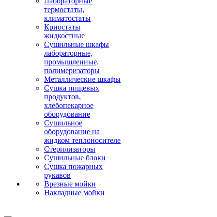
Лабораторные
термостаты,
климатостаты
Криостаты
жидкостные
Сушильные шкафы
лабораторные,
промышленные,
полимеризаторы
Металлические шкафы
Сушка пищевых
продуктов,
хлебопекарное
оборудование
Сушильное
оборудование на
жидком теплоносителе
Стерилизаторы
Сушильные блоки
Сушка пожарных
рукавов
Врезные мойки
Накладные мойки