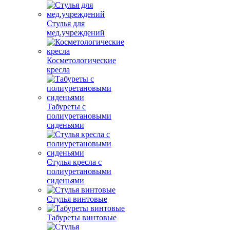
Стулья для
мед.учреждений
Косметологические
кресла
Табуреты с
полиуретановыми
сиденьями
Стулья кресла с
полиуретановыми
сиденьями
Стулья винтовые
Табуреты винтовые