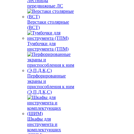
Лестницы
передвижные ЛС
Верстаки столярные
(ВСТ)
Тумбочки для
инструмента (ТПМ)
Перфорированные
экраны и
приспособления к ним
(Э,П,Д,К,С)
Шкафы для
инструмента и
комплектующих