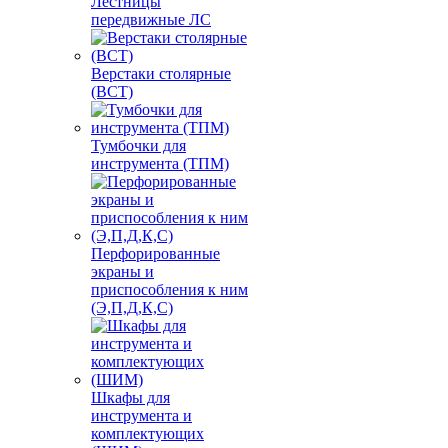
Лестницы
передвижные ЛС
Верстаки столярные
(ВСТ)
Тумбочки для
инструмента (ТПМ)
Перфорированные
экраны и
приспособления к ним
(Э,П,Д,К,С)
Шкафы для
инструмента и
комплектующих