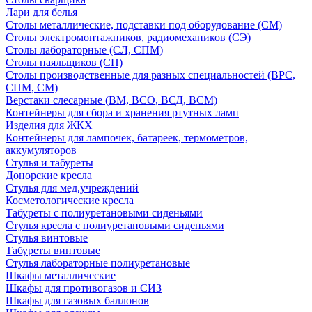
Лари для белья
Столы металлические, подставки под оборудование (СМ)
Столы электромонтажников, радиомехаников (СЭ)
Столы лабораторные (СЛ, СПМ)
Столы паяльщиков (СП)
Столы производственные для разных специальностей (ВРС,
СПМ, СМ)
Верстаки слесарные (ВМ, ВСО, ВСД, ВСМ)
Контейнеры для сбора и хранения ртутных ламп
Изделия для ЖКХ
Контейнеры для лампочек, батареек, термометров,
аккумуляторов
Стулья и табуреты
Донорские кресла
Стулья для мед.учреждений
Косметологические кресла
Табуреты с полиуретановыми сиденьями
Стулья кресла с полиуретановыми сиденьями
Стулья винтовые
Табуреты винтовые
Стулья лабораторные полиуретановые
Шкафы металлические
Шкафы для противогазов и СИЗ
Шкафы для газовых баллонов