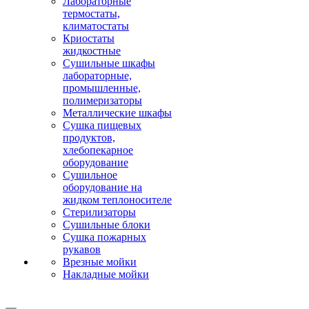
Лабораторные
термостаты,
климатостаты
Криостаты
жидкостные
Сушильные шкафы
лабораторные,
промышленные,
полимеризаторы
Металлические шкафы
Сушка пищевых
продуктов,
хлебопекарное
оборудование
Сушильное
оборудование на
жидком теплоносителе
Стерилизаторы
Сушильные блоки
Сушка пожарных
рукавов
Врезные мойки
Накладные мойки