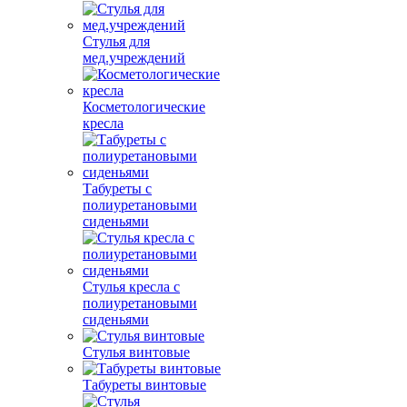
Стулья для
мед.учреждений
Косметологические
кресла
Табуреты с
полиуретановыми
сиденьями
Стулья кресла с
полиуретановыми
сиденьями
Стулья винтовые
Табуреты винтовые