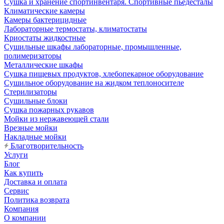
Сушка и хранение спортинвентаря. Спортивные пьедесталы
Климатические камеры
Камеры бактерицидные
Лабораторные термостаты, климатостаты
Криостаты жидкостные
Сушильные шкафы лабораторные, промышленные,
полимеризаторы
Металлические шкафы
Сушка пищевых продуктов, хлебопекарное оборудование
Сушильное оборудование на жидком теплоносителе
Стерилизаторы
Сушильные блоки
Сушка пожарных рукавов
Мойки из нержавеющей стали
Врезные мойки
Накладные мойки
Благотворительность
Услуги
Блог
Как купить
Доставка и оплата
Сервис
Политика возврата
Компания
О компании