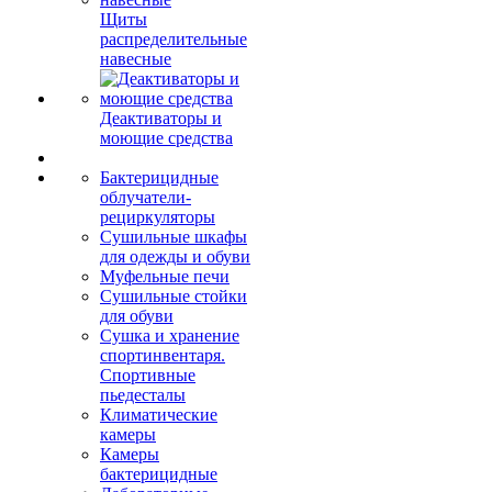
Щиты
распределительные
навесные
Деактиваторы и
моющие средства
Бактерицидные
облучатели-
рециркуляторы
Сушильные шкафы
для одежды и обуви
Муфельные печи
Сушильные стойки
для обуви
Сушка и хранение
спортинвентаря.
Спортивные
пьедесталы
Климатические
камеры
Камеры
бактерицидные