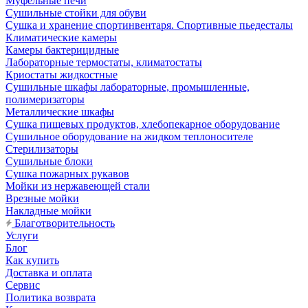
Муфельные печи
Сушильные стойки для обуви
Сушка и хранение спортинвентаря. Спортивные пьедесталы
Климатические камеры
Камеры бактерицидные
Лабораторные термостаты, климатостаты
Криостаты жидкостные
Сушильные шкафы лабораторные, промышленные,
полимеризаторы
Металлические шкафы
Сушка пищевых продуктов, хлебопекарное оборудование
Сушильное оборудование на жидком теплоносителе
Стерилизаторы
Сушильные блоки
Сушка пожарных рукавов
Мойки из нержавеющей стали
Врезные мойки
Накладные мойки
Благотворительность
Услуги
Блог
Как купить
Доставка и оплата
Сервис
Политика возврата