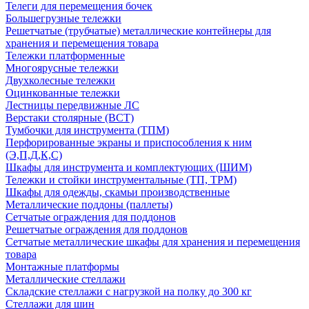
Телеги для перемещения бочек
Большегрузные тележки
Решетчатые (трубчатые) металлические контейнеры для
хранения и перемещения товара
Тележки платформенные
Многоярусные тележки
Двухколесные тележки
Оцинкованные тележки
Лестницы передвижные ЛС
Верстаки столярные (ВСТ)
Тумбочки для инструмента (ТПМ)
Перфорированные экраны и приспособления к ним
(Э,П,Д,К,С)
Шкафы для инструмента и комплектующих (ШИМ)
Тележки и стойки инструментальные (ТП, ТРМ)
Шкафы для одежды, скамьи производственные
Металлические поддоны (паллеты)
Сетчатые ограждения для поддонов
Решетчатые ограждения для поддонов
Сетчатые металлические шкафы для хранения и перемещения
товара
Монтажные платформы
Металлические стеллажи
Складские стеллажи с нагрузкой на полку до 300 кг
Стеллажи для шин