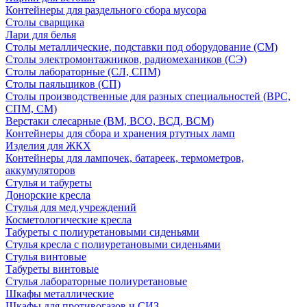
Контейнеры для раздельного сбора мусора
Столы сварщика
Лари для белья
Столы металлические, подставки под оборудование (СМ)
Столы электромонтажников, радиомехаников (СЭ)
Столы лабораторные (СЛ, СПМ)
Столы паяльщиков (СП)
Столы производственные для разных специальностей (ВРС,
СПМ, СМ)
Верстаки слесарные (ВМ, ВСО, ВСД, ВСМ)
Контейнеры для сбора и хранения ртутных ламп
Изделия для ЖКХ
Контейнеры для лампочек, батареек, термометров,
аккумуляторов
Стулья и табуреты
Донорские кресла
Стулья для мед.учреждений
Косметологические кресла
Табуреты с полиуретановыми сиденьями
Стулья кресла с полиуретановыми сиденьями
Стулья винтовые
Табуреты винтовые
Стулья лабораторные полиуретановые
Шкафы металлические
Шкафы для противогазов и СИЗ