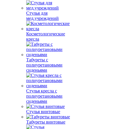
Стулья для
мед.учреждений
Косметологические
кресла
Табуреты с
полиуретановыми
сиденьями
Стулья кресла с
полиуретановыми
сиденьями
Стулья винтовые
Табуреты винтовые