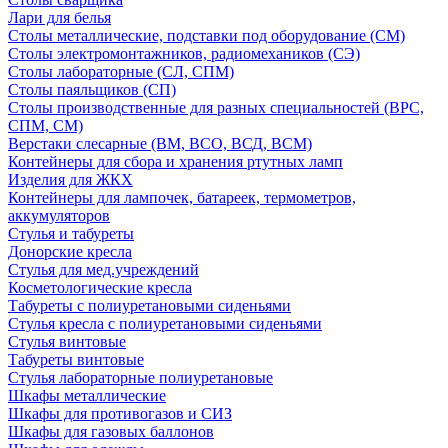
Лари для белья
Столы металлические, подставки под оборудование (СМ)
Столы электромонтажников, радиомехаников (СЭ)
Столы лабораторные (СЛ, СПМ)
Столы паяльщиков (СП)
Столы производственные для разных специальностей (ВРС,
СПМ, СМ)
Верстаки слесарные (ВМ, ВСО, ВСД, ВСМ)
Контейнеры для сбора и хранения ртутных ламп
Изделия для ЖКХ
Контейнеры для лампочек, батареек, термометров,
аккумуляторов
Стулья и табуреты
Донорские кресла
Стулья для мед.учреждений
Косметологические кресла
Табуреты с полиуретановыми сиденьями
Стулья кресла с полиуретановыми сиденьями
Стулья винтовые
Табуреты винтовые
Стулья лабораторные полиуретановые
Шкафы металлические
Шкафы для противогазов и СИЗ
Шкафы для газовых баллонов