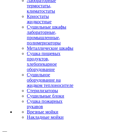
Лабораторные
термостаты,
климатостаты
Криостаты
жидкостные
Сушильные шкафы
лабораторные,
промышленные,
полимеризаторы
Металлические шкафы
Сушка пищевых
продуктов,
хлебопекарное
оборудование
Сушильное
оборудование на
жидком теплоносителе
Стерилизаторы
Сушильные блоки
Сушка пожарных
рукавов
Врезные мойки
Накладные мойки