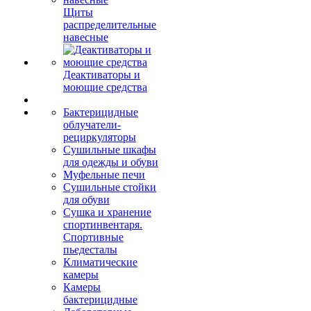
Щиты
распределительные
навесные
Деактиваторы и
моющие средства
Бактерицидные
облучатели-
рециркуляторы
Сушильные шкафы
для одежды и обуви
Муфельные печи
Сушильные стойки
для обуви
Сушка и хранение
спортинвентаря.
Спортивные
пьедесталы
Климатические
камеры
Камеры
бактерицидные