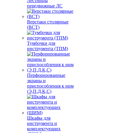
Лестницы
передвижные ЛС
Верстаки столярные
(ВСТ)
Тумбочки для
инструмента (ТПМ)
Перфорированные
экраны и
приспособления к ним
(Э,П,Д,К,С)
Шкафы для
инструмента и
комплектующих