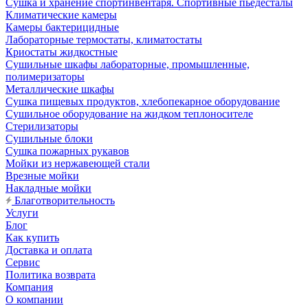
Сушка и хранение спортинвентаря. Спортивные пьедесталы
Климатические камеры
Камеры бактерицидные
Лабораторные термостаты, климатостаты
Криостаты жидкостные
Сушильные шкафы лабораторные, промышленные,
полимеризаторы
Металлические шкафы
Сушка пищевых продуктов, хлебопекарное оборудование
Сушильное оборудование на жидком теплоносителе
Стерилизаторы
Сушильные блоки
Сушка пожарных рукавов
Мойки из нержавеющей стали
Врезные мойки
Накладные мойки
Благотворительность
Услуги
Блог
Как купить
Доставка и оплата
Сервис
Политика возврата
Компания
О компании