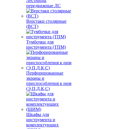
Лестницы
передвижные ЛС
Верстаки столярные
(ВСТ)
Тумбочки для
инструмента (ТПМ)
Перфорированные
экраны и
приспособления к ним
(Э,П,Д,К,С)
Шкафы для
инструмента и
комплектующих