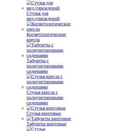
Стулья для
мед.учреждений
Косметологические
кресла
Табуреты с
полиуретановыми
сиденьями
Стулья кресла с
полиуретановыми
сиденьями
Стулья винтовые
Табуреты винтовые