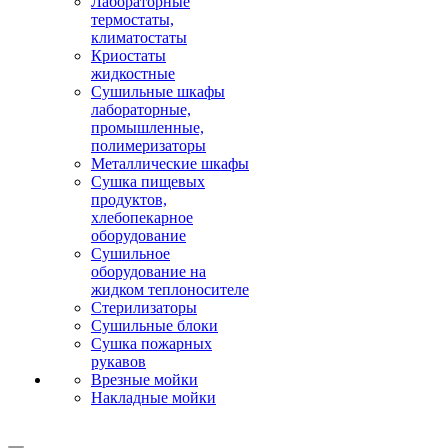
Лабораторные
термостаты,
климатостаты
Криостаты
жидкостные
Сушильные шкафы
лабораторные,
промышленные,
полимеризаторы
Металлические шкафы
Сушка пищевых
продуктов,
хлебопекарное
оборудование
Сушильное
оборудование на
жидком теплоносителе
Стерилизаторы
Сушильные блоки
Сушка пожарных
рукавов
Врезные мойки
Накладные мойки