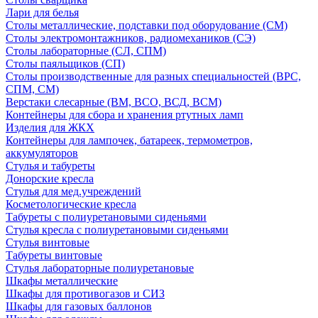
Лари для белья
Столы металлические, подставки под оборудование (СМ)
Столы электромонтажников, радиомехаников (СЭ)
Столы лабораторные (СЛ, СПМ)
Столы паяльщиков (СП)
Столы производственные для разных специальностей (ВРС,
СПМ, СМ)
Верстаки слесарные (ВМ, ВСО, ВСД, ВСМ)
Контейнеры для сбора и хранения ртутных ламп
Изделия для ЖКХ
Контейнеры для лампочек, батареек, термометров,
аккумуляторов
Стулья и табуреты
Донорские кресла
Стулья для мед.учреждений
Косметологические кресла
Табуреты с полиуретановыми сиденьями
Стулья кресла с полиуретановыми сиденьями
Стулья винтовые
Табуреты винтовые
Стулья лабораторные полиуретановые
Шкафы металлические
Шкафы для противогазов и СИЗ
Шкафы для газовых баллонов