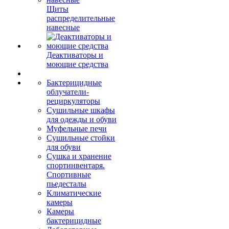
Щиты
распределительные
навесные
Деактиваторы и
моющие средства
Бактерицидные
облучатели-
рециркуляторы
Сушильные шкафы
для одежды и обуви
Муфельные печи
Сушильные стойки
для обуви
Сушка и хранение
спортинвентаря.
Спортивные
пьедесталы
Климатические
камеры
Камеры
бактерицидные