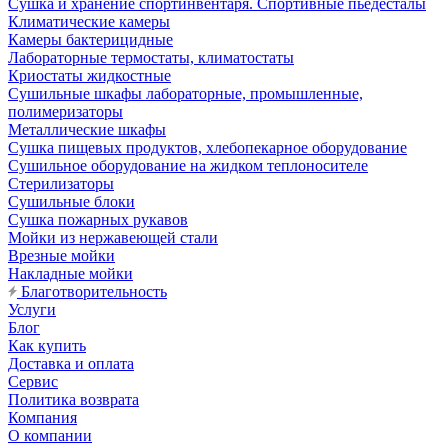
Сушка и хранение спортинвентаря. Спортивные пьедесталы
Климатические камеры
Камеры бактерицидные
Лабораторные термостаты, климатостаты
Криостаты жидкостные
Сушильные шкафы лабораторные, промышленные,
полимеризаторы
Металлические шкафы
Сушка пищевых продуктов, хлебопекарное оборудование
Сушильное оборудование на жидком теплоносителе
Стерилизаторы
Сушильные блоки
Сушка пожарных рукавов
Мойки из нержавеющей стали
Врезные мойки
Накладные мойки
Благотворительность
Услуги
Блог
Как купить
Доставка и оплата
Сервис
Политика возврата
Компания
О компании