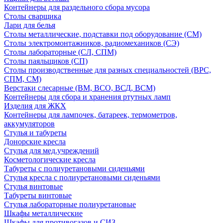
Контейнеры для раздельного сбора мусора
Столы сварщика
Лари для белья
Столы металлические, подставки под оборудование (СМ)
Столы электромонтажников, радиомехаников (СЭ)
Столы лабораторные (СЛ, СПМ)
Столы паяльщиков (СП)
Столы производственные для разных специальностей (ВРС,
СПМ, СМ)
Верстаки слесарные (ВМ, ВСО, ВСД, ВСМ)
Контейнеры для сбора и хранения ртутных ламп
Изделия для ЖКХ
Контейнеры для лампочек, батареек, термометров,
аккумуляторов
Стулья и табуреты
Донорские кресла
Стулья для мед.учреждений
Косметологические кресла
Табуреты с полиуретановыми сиденьями
Стулья кресла с полиуретановыми сиденьями
Стулья винтовые
Табуреты винтовые
Стулья лабораторные полиуретановые
Шкафы металлические
Шкафы для противогазов и СИЗ