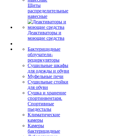
Щиты
распределительные
навесные
Деактиваторы и
моющие средства
Бактерицидные
облучатели-
рециркуляторы
Сушильные шкафы
для одежды и обуви
Муфельные печи
Сушильные стойки
для обуви
Сушка и хранение
спортинвентаря.
Спортивные
пьедесталы
Климатические
камеры
Камеры
бактерицидные