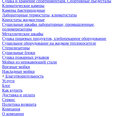
Сушка и хранение спортинвентаря. Спортивные пьедесталы
Климатические камеры
Камеры бактерицидные
Лабораторные термостаты, климатостаты
Криостаты жидкостные
Сушильные шкафы лабораторные, промышленные,
полимеризаторы
Металлические шкафы
Сушка пищевых продуктов, хлебопекарное оборудование
Сушильное оборудование на жидком теплоносителе
Стерилизаторы
Сушильные блоки
Сушка пожарных рукавов
Мойки из нержавеющей стали
Врезные мойки
Накладные мойки
Благотворительность
Услуги
Блог
Как купить
Доставка и оплата
Сервис
Политика возврата
Компания
О компании