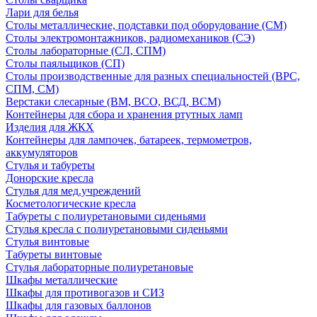
Лари для белья
Столы металлические, подставки под оборудование (СМ)
Столы электромонтажников, радиомехаников (СЭ)
Столы лабораторные (СЛ, СПМ)
Столы паяльщиков (СП)
Столы производственные для разных специальностей (ВРС,
СПМ, СМ)
Верстаки слесарные (ВМ, ВСО, ВСД, ВСМ)
Контейнеры для сбора и хранения ртутных ламп
Изделия для ЖКХ
Контейнеры для лампочек, батареек, термометров,
аккумуляторов
Стулья и табуреты
Донорские кресла
Стулья для мед.учреждений
Косметологические кресла
Табуреты с полиуретановыми сиденьями
Стулья кресла с полиуретановыми сиденьями
Стулья винтовые
Табуреты винтовые
Стулья лабораторные полиуретановые
Шкафы металлические
Шкафы для противогазов и СИЗ
Шкафы для газовых баллонов