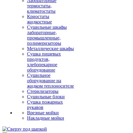
Лабораторные
термостаты,
климатостаты
Криостаты
жидкостные
Сушильные шкафы
лабораторные,
промышленные,
полимеризаторы
Металлические шкафы
Сушка пищевых
продуктов,
хлебопекарное
оборудование
Сушильное
оборудование на
жидком теплоносителе
Стерилизаторы
Сушильные блоки
Сушка пожарных
рукавов
Врезные мойки
Накладные мойки