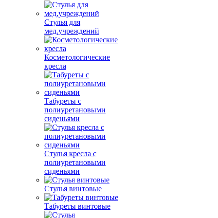
Стулья для
мед.учреждений
Косметологические
кресла
Табуреты с
полиуретановыми
сиденьями
Стулья кресла с
полиуретановыми
сиденьями
Стулья винтовые
Табуреты винтовые