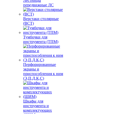
Лестницы
передвижные ЛС
Верстаки столярные
(ВСТ)
Тумбочки для
инструмента (ТПМ)
Перфорированные
экраны и
приспособления к ним
(Э,П,Д,К,С)
Шкафы для
инструмента и
комплектующих