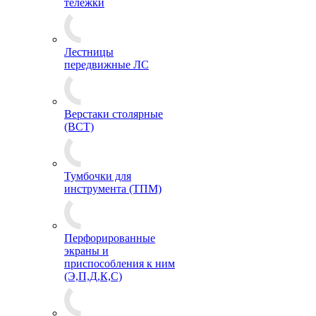
тележки
Лестницы
передвижные ЛС
Верстаки столярные
(ВСТ)
Тумбочки для
инструмента (ТПМ)
Перфорированные
экраны и
приспособления к ним
(Э,П,Д,К,С)