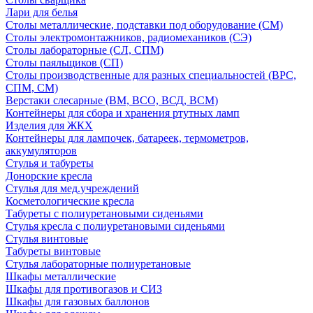
Лари для белья
Столы металлические, подставки под оборудование (СМ)
Столы электромонтажников, радиомехаников (СЭ)
Столы лабораторные (СЛ, СПМ)
Столы паяльщиков (СП)
Столы производственные для разных специальностей (ВРС,
СПМ, СМ)
Верстаки слесарные (ВМ, ВСО, ВСД, ВСМ)
Контейнеры для сбора и хранения ртутных ламп
Изделия для ЖКХ
Контейнеры для лампочек, батареек, термометров,
аккумуляторов
Стулья и табуреты
Донорские кресла
Стулья для мед.учреждений
Косметологические кресла
Табуреты с полиуретановыми сиденьями
Стулья кресла с полиуретановыми сиденьями
Стулья винтовые
Табуреты винтовые
Стулья лабораторные полиуретановые
Шкафы металлические
Шкафы для противогазов и СИЗ
Шкафы для газовых баллонов