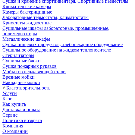
Сушка и хранение спортинвентаря. Спортивные пьедесталы
Климатические камеры
Камеры бактерицидные
Лабораторные термостаты, климатостаты
Криостаты жидкостные
Сушильные шкафы лабораторные, промышленные,
полимеризаторы
Металлические шкафы
Сушка пищевых продуктов, хлебопекарное оборудование
Сушильное оборудование на жидком теплоносителе
Стерилизаторы
Сушильные блоки
Сушка пожарных рукавов
Мойки из нержавеющей стали
Врезные мойки
Накладные мойки
Благотворительность
Услуги
Блог
Как купить
Доставка и оплата
Сервис
Политика возврата
Компания
О компании