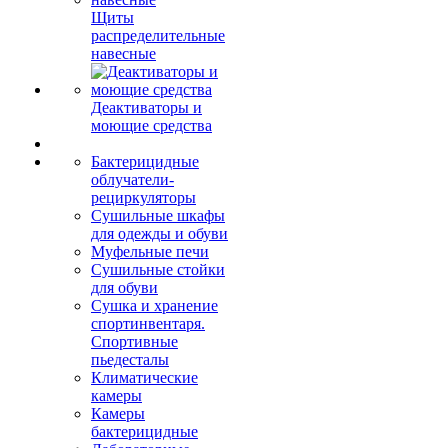
Щиты
распределительные
навесные
Деактиваторы и
моющие средства
Бактерицидные
облучатели-
рециркуляторы
Сушильные шкафы
для одежды и обуви
Муфельные печи
Сушильные стойки
для обуви
Сушка и хранение
спортинвентаря.
Спортивные
пьедесталы
Климатические
камеры
Камеры
бактерицидные