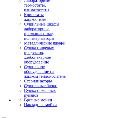
Лабораторные
термостаты,
климатостаты
Криостаты
жидкостные
Сушильные шкафы
лабораторные,
промышленные,
полимеризаторы
Металлические шкафы
Сушка пищевых
продуктов,
хлебопекарное
оборудование
Сушильное
оборудование на
жидком теплоносителе
Стерилизаторы
Сушильные блоки
Сушка пожарных
рукавов
Врезные мойки
Накладные мойки