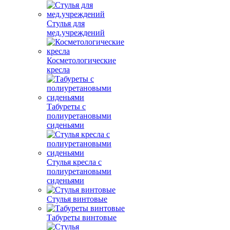
Стулья для
мед.учреждений
Косметологические
кресла
Табуреты с
полиуретановыми
сиденьями
Стулья кресла с
полиуретановыми
сиденьями
Стулья винтовые
Табуреты винтовые