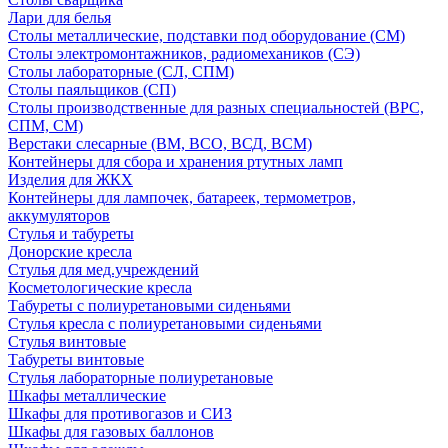
Лари для белья
Столы металлические, подставки под оборудование (СМ)
Столы электромонтажников, радиомехаников (СЭ)
Столы лабораторные (СЛ, СПМ)
Столы паяльщиков (СП)
Столы производственные для разных специальностей (ВРС,
СПМ, СМ)
Верстаки слесарные (ВМ, ВСО, ВСД, ВСМ)
Контейнеры для сбора и хранения ртутных ламп
Изделия для ЖКХ
Контейнеры для лампочек, батареек, термометров,
аккумуляторов
Стулья и табуреты
Донорские кресла
Стулья для мед.учреждений
Косметологические кресла
Табуреты с полиуретановыми сиденьями
Стулья кресла с полиуретановыми сиденьями
Стулья винтовые
Табуреты винтовые
Стулья лабораторные полиуретановые
Шкафы металлические
Шкафы для противогазов и СИЗ
Шкафы для газовых баллонов