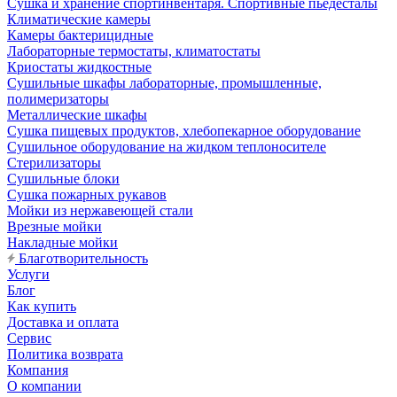
Сушка и хранение спортинвентаря. Спортивные пьедесталы
Климатические камеры
Камеры бактерицидные
Лабораторные термостаты, климатостаты
Криостаты жидкостные
Сушильные шкафы лабораторные, промышленные,
полимеризаторы
Металлические шкафы
Сушка пищевых продуктов, хлебопекарное оборудование
Сушильное оборудование на жидком теплоносителе
Стерилизаторы
Сушильные блоки
Сушка пожарных рукавов
Мойки из нержавеющей стали
Врезные мойки
Накладные мойки
Благотворительность
Услуги
Блог
Как купить
Доставка и оплата
Сервис
Политика возврата
Компания
О компании