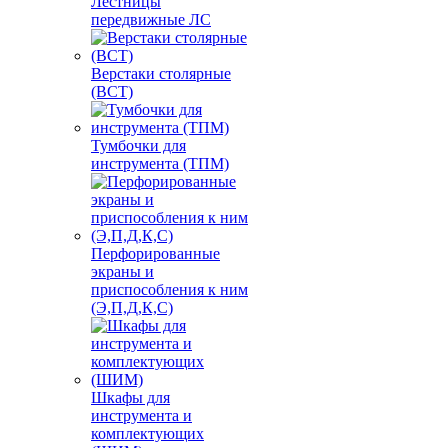
Лестницы
передвижные ЛС
Верстаки столярные
(ВСТ)
Тумбочки для
инструмента (ТПМ)
Перфорированные
экраны и
приспособления к ним
(Э,П,Д,К,С)
Шкафы для
инструмента и
комплектующих