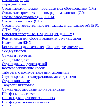
Лари для белья
Столы металлические, подставки под оборудование (СМ)
Столы электромонтажников, радиомехаников (СЭ)
Столы лабораторные (СЛ, СПМ)
Столы паяльщиков (СП)
Столы производственные для разных специальностей (ВРС,
СПМ, СМ)
Верстаки слесарные (ВМ, ВСО, ВСД, ВСМ)
Контейнеры для сбора и хранения ртутных ламп
Изделия для ЖКХ
Контейнеры для лампочек, батареек, термометров,
аккумуляторов
Стулья и табуреты
Донорские кресла
Стулья для мед.учреждений
Косметологические кресла
Табуреты с полиуретановыми сиденьями
Стулья кресла с полиуретановыми сиденьями
Стулья винтовые
Табуреты винтовые
Стулья лабораторные полиуретановые
Шкафы металлические
Шкафы для противогазов и СИЗ
Шкафы для газовых баллонов