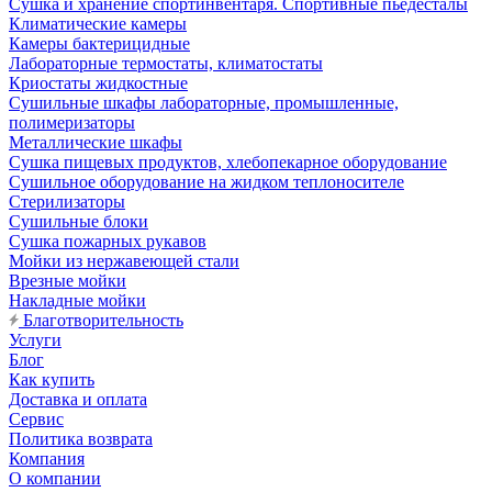
Сушка и хранение спортинвентаря. Спортивные пьедесталы
Климатические камеры
Камеры бактерицидные
Лабораторные термостаты, климатостаты
Криостаты жидкостные
Сушильные шкафы лабораторные, промышленные,
полимеризаторы
Металлические шкафы
Сушка пищевых продуктов, хлебопекарное оборудование
Сушильное оборудование на жидком теплоносителе
Стерилизаторы
Сушильные блоки
Сушка пожарных рукавов
Мойки из нержавеющей стали
Врезные мойки
Накладные мойки
Благотворительность
Услуги
Блог
Как купить
Доставка и оплата
Сервис
Политика возврата
Компания
О компании