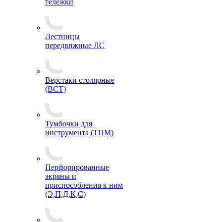
тележки
Лестницы
передвижные ЛС
Верстаки столярные
(ВСТ)
Тумбочки для
инструмента (ТПМ)
Перфорированные
экраны и
приспособления к ним
(Э,П,Д,К,С)