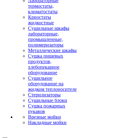
Лабораторные
термостаты,
климатостаты
Криостаты
жидкостные
Сушильные шкафы
лабораторные,
промышленные,
полимеризаторы
Металлические шкафы
Сушка пищевых
продуктов,
хлебопекарное
оборудование
Сушильное
оборудование на
жидком теплоносителе
Стерилизаторы
Сушильные блоки
Сушка пожарных
рукавов
Врезные мойки
Накладные мойки