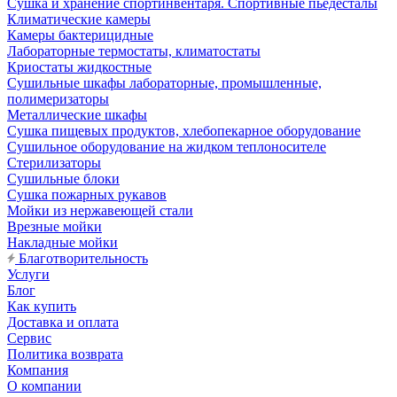
Сушка и хранение спортинвентаря. Спортивные пьедесталы
Климатические камеры
Камеры бактерицидные
Лабораторные термостаты, климатостаты
Криостаты жидкостные
Сушильные шкафы лабораторные, промышленные,
полимеризаторы
Металлические шкафы
Сушка пищевых продуктов, хлебопекарное оборудование
Сушильное оборудование на жидком теплоносителе
Стерилизаторы
Сушильные блоки
Сушка пожарных рукавов
Мойки из нержавеющей стали
Врезные мойки
Накладные мойки
Благотворительность
Услуги
Блог
Как купить
Доставка и оплата
Сервис
Политика возврата
Компания
О компании