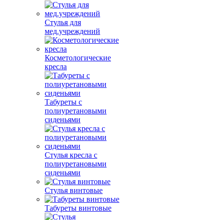
Стулья для
мед.учреждений
Косметологические
кресла
Табуреты с
полиуретановыми
сиденьями
Стулья кресла с
полиуретановыми
сиденьями
Стулья винтовые
Табуреты винтовые