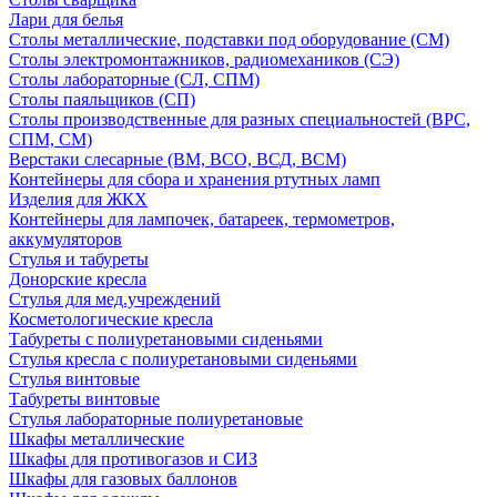
Лари для белья
Столы металлические, подставки под оборудование (СМ)
Столы электромонтажников, радиомехаников (СЭ)
Столы лабораторные (СЛ, СПМ)
Столы паяльщиков (СП)
Столы производственные для разных специальностей (ВРС,
СПМ, СМ)
Верстаки слесарные (ВМ, ВСО, ВСД, ВСМ)
Контейнеры для сбора и хранения ртутных ламп
Изделия для ЖКХ
Контейнеры для лампочек, батареек, термометров,
аккумуляторов
Стулья и табуреты
Донорские кресла
Стулья для мед.учреждений
Косметологические кресла
Табуреты с полиуретановыми сиденьями
Стулья кресла с полиуретановыми сиденьями
Стулья винтовые
Табуреты винтовые
Стулья лабораторные полиуретановые
Шкафы металлические
Шкафы для противогазов и СИЗ
Шкафы для газовых баллонов