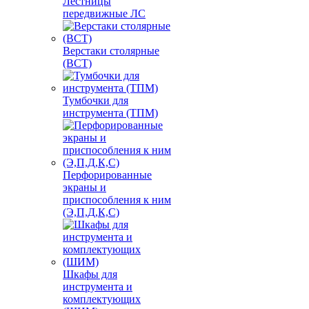
Лестницы
передвижные ЛС
Верстаки столярные
(ВСТ)
Тумбочки для
инструмента (ТПМ)
Перфорированные
экраны и
приспособления к ним
(Э,П,Д,К,С)
Шкафы для
инструмента и
комплектующих