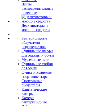
Щиты
распределительные
навесные
Деактиваторы и
моющие средства
Бактерицидные
облучатели-
рециркуляторы
Сушильные шкафы
для одежды и обуви
Муфельные печи
Сушильные стойки
для обуви
Сушка и хранение
спортинвентаря.
Спортивные
пьедесталы
Климатические
камеры
Камеры
бактерицидные