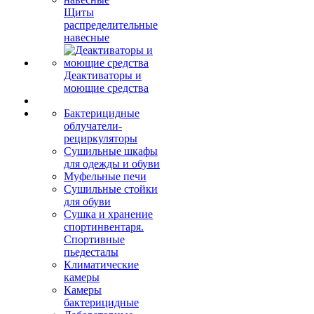
Щиты
распределительные
навесные
Деактиваторы и
моющие средства
Бактерицидные
облучатели-
рециркуляторы
Сушильные шкафы
для одежды и обуви
Муфельные печи
Сушильные стойки
для обуви
Сушка и хранение
спортинвентаря.
Спортивные
пьедесталы
Климатические
камеры
Камеры
бактерицидные