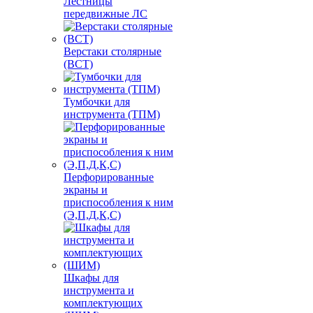
Лестницы
передвижные ЛС
Верстаки столярные
(ВСТ)
Тумбочки для
инструмента (ТПМ)
Перфорированные
экраны и
приспособления к ним
(Э,П,Д,К,С)
Шкафы для
инструмента и
комплектующих