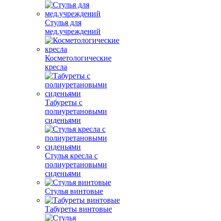
Стулья для
мед.учреждений
Косметологические
кресла
Табуреты с
полиуретановыми
сиденьями
Стулья кресла с
полиуретановыми
сиденьями
Стулья винтовые
Табуреты винтовые