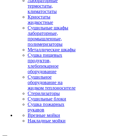
Лабораторные
термостаты,
климатостаты
Криостаты
жидкостные
Сушильные шкафы
лабораторные,
промышленные,
полимеризаторы
Металлические шкафы
Сушка пищевых
продуктов,
хлебопекарное
оборудование
Сушильное
оборудование на
жидком теплоносителе
Стерилизаторы
Сушильные блоки
Сушка пожарных
рукавов
Врезные мойки
Накладные мойки