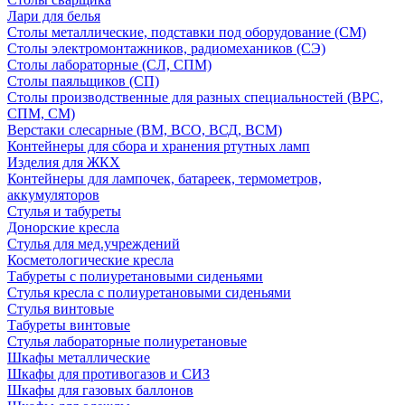
Лари для белья
Столы металлические, подставки под оборудование (СМ)
Столы электромонтажников, радиомехаников (СЭ)
Столы лабораторные (СЛ, СПМ)
Столы паяльщиков (СП)
Столы производственные для разных специальностей (ВРС,
СПМ, СМ)
Верстаки слесарные (ВМ, ВСО, ВСД, ВСМ)
Контейнеры для сбора и хранения ртутных ламп
Изделия для ЖКХ
Контейнеры для лампочек, батареек, термометров,
аккумуляторов
Стулья и табуреты
Донорские кресла
Стулья для мед.учреждений
Косметологические кресла
Табуреты с полиуретановыми сиденьями
Стулья кресла с полиуретановыми сиденьями
Стулья винтовые
Табуреты винтовые
Стулья лабораторные полиуретановые
Шкафы металлические
Шкафы для противогазов и СИЗ
Шкафы для газовых баллонов