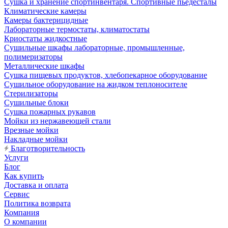
Сушка и хранение спортинвентаря. Спортивные пьедесталы
Климатические камеры
Камеры бактерицидные
Лабораторные термостаты, климатостаты
Криостаты жидкостные
Сушильные шкафы лабораторные, промышленные,
полимеризаторы
Металлические шкафы
Сушка пищевых продуктов, хлебопекарное оборудование
Сушильное оборудование на жидком теплоносителе
Стерилизаторы
Сушильные блоки
Сушка пожарных рукавов
Мойки из нержавеющей стали
Врезные мойки
Накладные мойки
Благотворительность
Услуги
Блог
Как купить
Доставка и оплата
Сервис
Политика возврата
Компания
О компании