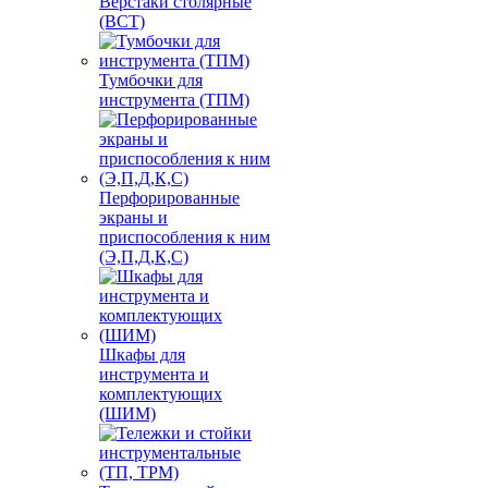
Верстаки столярные
(ВСТ)
Тумбочки для
инструмента (ТПМ)
Перфорированные
экраны и
приспособления к ним
(Э,П,Д,К,С)
Шкафы для
инструмента и
комплектующих
(ШИМ)