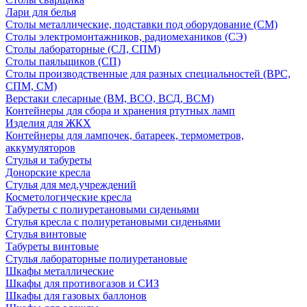
Лари для белья
Столы металлические, подставки под оборудование (СМ)
Столы электромонтажников, радиомехаников (СЭ)
Столы лабораторные (СЛ, СПМ)
Столы паяльщиков (СП)
Столы производственные для разных специальностей (ВРС,
СПМ, СМ)
Верстаки слесарные (ВМ, ВСО, ВСД, ВСМ)
Контейнеры для сбора и хранения ртутных ламп
Изделия для ЖКХ
Контейнеры для лампочек, батареек, термометров,
аккумуляторов
Стулья и табуреты
Донорские кресла
Стулья для мед.учреждений
Косметологические кресла
Табуреты с полиуретановыми сиденьями
Стулья кресла с полиуретановыми сиденьями
Стулья винтовые
Табуреты винтовые
Стулья лабораторные полиуретановые
Шкафы металлические
Шкафы для противогазов и СИЗ
Шкафы для газовых баллонов