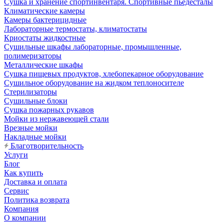
Сушка и хранение спортинвентаря. Спортивные пьедесталы
Климатические камеры
Камеры бактерицидные
Лабораторные термостаты, климатостаты
Криостаты жидкостные
Сушильные шкафы лабораторные, промышленные,
полимеризаторы
Металлические шкафы
Сушка пищевых продуктов, хлебопекарное оборудование
Сушильное оборудование на жидком теплоносителе
Стерилизаторы
Сушильные блоки
Сушка пожарных рукавов
Мойки из нержавеющей стали
Врезные мойки
Накладные мойки
Благотворительность
Услуги
Блог
Как купить
Доставка и оплата
Сервис
Политика возврата
Компания
О компании