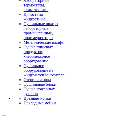
Лабораторные
термостаты,
климатостаты
Криостаты
жидкостные
Сушильные шкафы
лабораторные,
промышленные,
полимеризаторы
Металлические шкафы
Сушка пищевых
продуктов,
хлебопекарное
оборудование
Сушильное
оборудование на
жидком теплоносителе
Стерилизаторы
Сушильные блоки
Сушка пожарных
рукавов
Врезные мойки
Накладные мойки