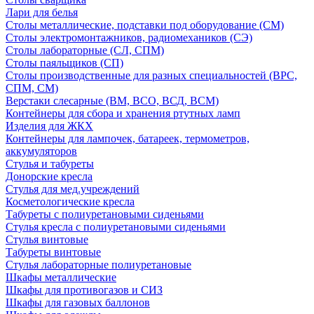
Лари для белья
Столы металлические, подставки под оборудование (СМ)
Столы электромонтажников, радиомехаников (СЭ)
Столы лабораторные (СЛ, СПМ)
Столы паяльщиков (СП)
Столы производственные для разных специальностей (ВРС,
СПМ, СМ)
Верстаки слесарные (ВМ, ВСО, ВСД, ВСМ)
Контейнеры для сбора и хранения ртутных ламп
Изделия для ЖКХ
Контейнеры для лампочек, батареек, термометров,
аккумуляторов
Стулья и табуреты
Донорские кресла
Стулья для мед.учреждений
Косметологические кресла
Табуреты с полиуретановыми сиденьями
Стулья кресла с полиуретановыми сиденьями
Стулья винтовые
Табуреты винтовые
Стулья лабораторные полиуретановые
Шкафы металлические
Шкафы для противогазов и СИЗ
Шкафы для газовых баллонов