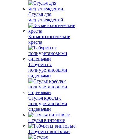
Стулья для
мед.учреждений
Косметологические
кресла
Табуреты с
полиуретановыми
сиденьями
Стулья кресла с
полиуретановыми
сиденьями
Стулья винтовые
Табуреты винтовые