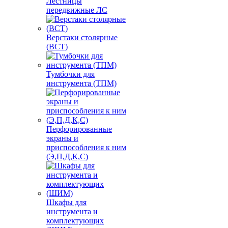
Лестницы
передвижные ЛС
Верстаки столярные
(ВСТ)
Тумбочки для
инструмента (ТПМ)
Перфорированные
экраны и
приспособления к ним
(Э,П,Д,К,С)
Шкафы для
инструмента и
комплектующих