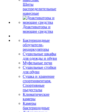
Щиты
распределительные
навесные
Деактиваторы и
моющие средства
Бактерицидные
облучатели-
рециркуляторы
Сушильные шкафы
для одежды и обуви
Муфельные печи
Сушильные стойки
для обуви
Сушка и хранение
спортинвентаря.
Спортивные
пьедесталы
Климатические
камеры
Камеры
бактерицидные