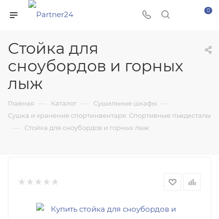
0
Стойка для
сноубордов и горных
лыж
—
—
—
Главная
Каталог
Сушильные шкафы
Сушка и хранение спортинвентаря. Спортивные пьедесталы
—
Стойка для сноубордов и горных лыж