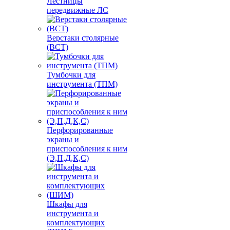
Лестницы
передвижные ЛС
Верстаки столярные
(ВСТ)
Тумбочки для
инструмента (ТПМ)
Перфорированные
экраны и
приспособления к ним
(Э,П,Д,К,С)
Шкафы для
инструмента и
комплектующих