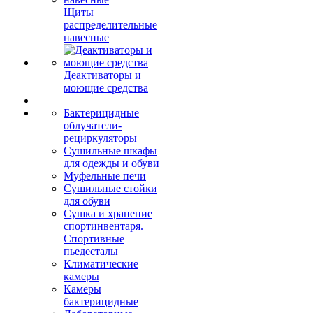
Щиты
распределительные
навесные
Деактиваторы и
моющие средства
Бактерицидные
облучатели-
рециркуляторы
Сушильные шкафы
для одежды и обуви
Муфельные печи
Сушильные стойки
для обуви
Сушка и хранение
спортинвентаря.
Спортивные
пьедесталы
Климатические
камеры
Камеры
бактерицидные