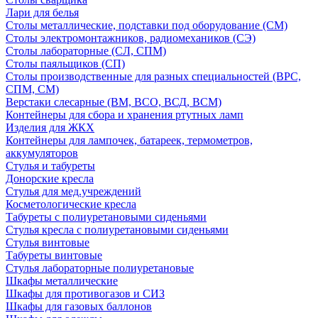
Лари для белья
Столы металлические, подставки под оборудование (СМ)
Столы электромонтажников, радиомехаников (СЭ)
Столы лабораторные (СЛ, СПМ)
Столы паяльщиков (СП)
Столы производственные для разных специальностей (ВРС,
СПМ, СМ)
Верстаки слесарные (ВМ, ВСО, ВСД, ВСМ)
Контейнеры для сбора и хранения ртутных ламп
Изделия для ЖКХ
Контейнеры для лампочек, батареек, термометров,
аккумуляторов
Стулья и табуреты
Донорские кресла
Стулья для мед.учреждений
Косметологические кресла
Табуреты с полиуретановыми сиденьями
Стулья кресла с полиуретановыми сиденьями
Стулья винтовые
Табуреты винтовые
Стулья лабораторные полиуретановые
Шкафы металлические
Шкафы для противогазов и СИЗ
Шкафы для газовых баллонов