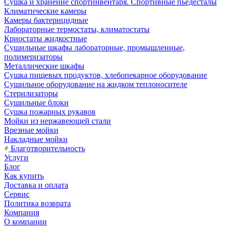
Сушка и хранение спортинвентаря. Спортивные пьедесталы
Климатические камеры
Камеры бактерицидные
Лабораторные термостаты, климатостаты
Криостаты жидкостные
Сушильные шкафы лабораторные, промышленные,
полимеризаторы
Металлические шкафы
Сушка пищевых продуктов, хлебопекарное оборудование
Сушильное оборудование на жидком теплоносителе
Стерилизаторы
Сушильные блоки
Сушка пожарных рукавов
Мойки из нержавеющей стали
Врезные мойки
Накладные мойки
Благотворительность
Услуги
Блог
Как купить
Доставка и оплата
Сервис
Политика возврата
Компания
О компании