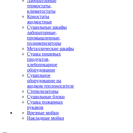
Лабораторные
термостаты,
климатостаты
Криостаты
жидкостные
Сушильные шкафы
лабораторные,
промышленные,
полимеризаторы
Металлические шкафы
Сушка пищевых
продуктов,
хлебопекарное
оборудование
Сушильное
оборудование на
жидком теплоносителе
Стерилизаторы
Сушильные блоки
Сушка пожарных
рукавов
Врезные мойки
Накладные мойки