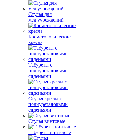
Стулья для
мед.учреждений
Косметологические
кресла
Табуреты с
полиуретановыми
сиденьями
Стулья кресла с
полиуретановыми
сиденьями
Стулья винтовые
Табуреты винтовые